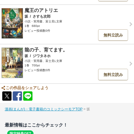
魔王のアトリエ
坂
/
さすも次郎
小説・実用書、富士見L文庫
1巻
680pt
レビュー投稿数0件
無料立読み
龍の子、育てます。
坂
/
ジワタネホ
小説・実用書、富士見L文庫
1巻
700pt
レビュー投稿数0件
無料立読み
この作品をシェアしよう
漫画(まんが)・電子書籍のコミックシーモアTOP
坂
最新情報はここからチェック！
限定特典GET