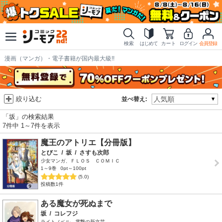
検索
はじめて
カート
ログイン
会員登録
漫画（マンガ）・電子書籍が国内最大級!!
絞り込む
並べ替え:
「坂」の検索結果
7件中 1～7件を表示
魔王のアトリエ【分冊版】
とびこ
/
坂
/
さすも次郎
少女マンガ、ＦＬＯＳ ＣＯＭＩＣ
1～9巻
0pt～100pt
(5.0)
投稿数1件
ある魔女が死ぬまで
坂
/
コレフジ
ライトノベル、電撃の新文芸