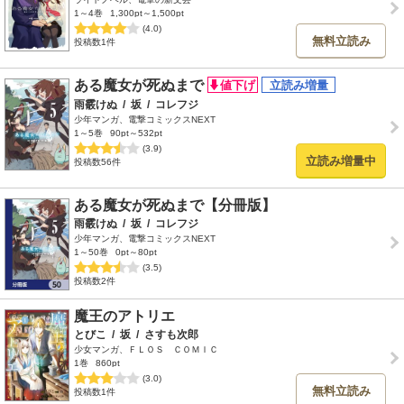
1～4巻
1,300pt～1,500pt
(4.0)
無料立読み
投稿数1件
ある魔女が死ぬまで
雨霰けぬ
/
坂
/
コレフジ
少年マンガ、電撃コミックスNEXT
1～5巻
90pt～532pt
(3.9)
立読み増量中
投稿数56件
ある魔女が死ぬまで【分冊版】
雨霰けぬ
/
坂
/
コレフジ
少年マンガ、電撃コミックスNEXT
1～50巻
0pt～80pt
(3.5)
投稿数2件
魔王のアトリエ
とびこ
/
坂
/
さすも次郎
少女マンガ、ＦＬＯＳ ＣＯＭＩＣ
1巻
860pt
(3.0)
無料立読み
投稿数1件