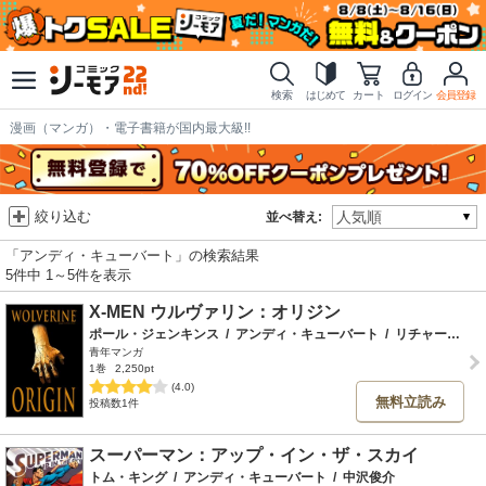
検索
はじめて
カート
ログイン
会員登録
漫画（マンガ）・電子書籍が国内最大級!!
絞り込む
並べ替え:
「アンディ・キューバート」の検索結果
5件中 1～5件を表示
X-MEN ウルヴァリン：オリジン
ポール・ジェンキンス
/
アンディ・キューバート
/
リチャード・アイザノフ
青年マンガ
1巻
2,250pt
(4.0)
無料立読み
投稿数1件
スーパーマン：アップ・イン・ザ・スカイ
トム・キング
/
アンディ・キューバート
/
中沢俊介