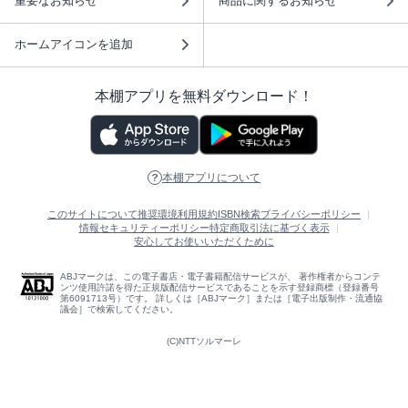
重要なお知らせ
商品に関するお知らせ
ホームアイコンを追加
本棚アプリを無料ダウンロード！
本棚アプリについて
このサイトについて
推奨環境
利用規約
ISBN検索
プライバシーポリシー
情報セキュリティーポリシー
特定商取引法に基づく表示
安心してお使いいただくために
ABJマークは、この電子書店・電子書籍配信サービスが、 著作権者からコンテ
ンツ使用許諾を得た正規版配信サービスであることを示す登録商標（登録番号
第6091713号）です。 詳しくは［ABJマーク］または［電子出版制作・流通協
議会］で検索してください。
(C)NTTソルマーレ