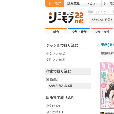
シーモア
読み放題
レビュー
シーモ
漫画（まんが）・
ジャンルで探す
総合
少年・青年
少女・女性
漫画(ま
ジャンルで絞り込む
検索結果
少女マンガ(1)
女性マンガ(2)
作家で絞り込む
選択解除
いわさきふみ (3)
出版社で絞り込む
小学館 (2)
ぶんか社 (1)