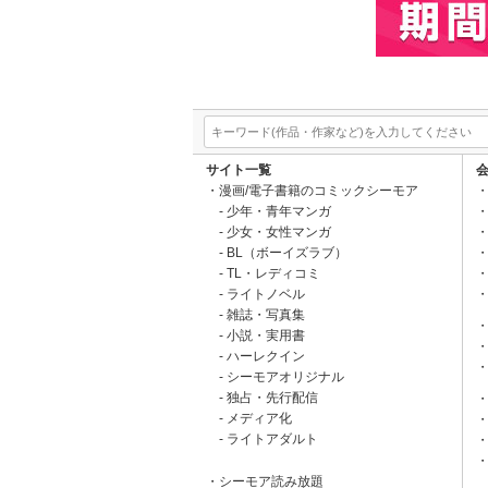
サイト一覧
漫画/電子書籍のコミックシーモア
少年・青年マンガ
少女・女性マンガ
BL（ボーイズラブ）
TL・レディコミ
ライトノベル
雑誌・写真集
小説・実用書
ハーレクイン
シーモアオリジナル
独占・先行配信
メディア化
ライトアダルト
シーモア読み放題