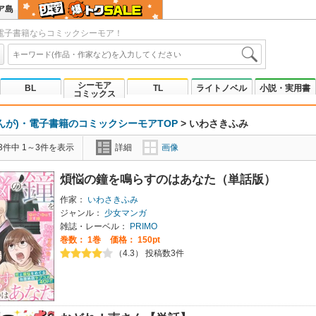
ア島
電子書籍ならコミックシーモア！
シーモア
BL
TL
ライトノベル
小説・実用書
コミックス
んが)・電子書籍のコミックシーモアTOP
>
いわさきふみ
3件中 1～3件を表示
詳細
画像
煩悩の鐘を鳴らすのはあなた（単話版）
作家：
いわさきふみ
ジャンル：
少女マンガ
雑誌・レーベル：
PRIMO
巻数：
1巻
価格： 150pt
（4.3） 投稿数3件