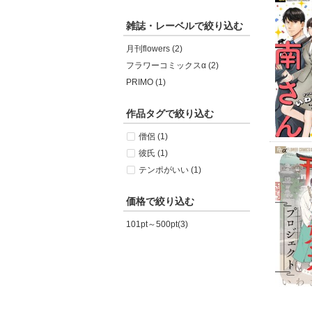
雑誌・レーベルで絞り込む
月刊flowers (2)
フラワーコミックスα (2)
PRIMO (1)
作品タグで絞り込む
僧侶 (1)
彼氏 (1)
テンポがいい (1)
価格で絞り込む
101pt～500pt(3)