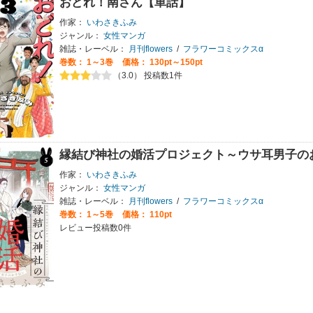
おどれ！南さん【単話】
作家：
いわさきふみ
ジャンル：
女性マンガ
雑誌・レーベル：
月刊flowers
/
フラワーコミックスα
巻数：
1～3巻
価格： 130pt～150pt
（3.0） 投稿数1件
縁結び神社の婚活プロジェクト～ウサ耳男子の
作家：
いわさきふみ
ジャンル：
女性マンガ
雑誌・レーベル：
月刊flowers
/
フラワーコミックスα
巻数：
1～5巻
価格： 110pt
レビュー投稿数0件