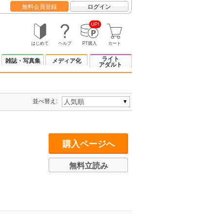
無料会員登録
ログイン
UP!
はじめて
ヘルプ
PT購入
カート
ライト
雑誌・写真集
メディア化
アダルト
並べ替え:
購入ページへ
無料立読み