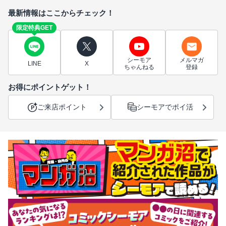
最新情報はここからチェック！
限定特典GET
シーモア
メルマガ
LINE
X
ちゃんねる
登録
お得にポイントゲット！
ご来店ポイント
シーモアでポイ活