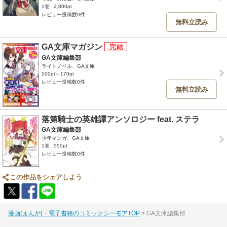
1巻
2,800pt
レビュー投稿数0件
無料立読み
GA文庫マガジン
GA文庫編集部
ライトノベル、GA文庫
100pt～170pt
レビュー投稿数0件
無料立読み
落第騎士の英雄譚アンソロジー feat. ステラ
GA文庫編集部
少年マンガ、GA文庫
1巻
550pt
レビュー投稿数0件
この作品をシェアしよう
漫画(まんが)・電子書籍のコミックシーモアTOP
GA文庫編集部