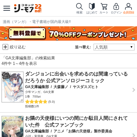
検索
はじめて
カート
ログイン
会員登録
漫画（マンガ）・電子書籍が国内最大級!!
絞り込む
並べ替え:
「GA文庫編集部」の検索結果
4件中 1～4件を表示
ダンジョンに出会いを求めるのは間違っている
だろうか 公式アンソロジーコミック
GA文庫編集部
/
大森藤ノ
/
ヤスダスズヒト
少年マンガ、GA文庫
1巻
700pt
(5.0)
投稿数1件
お隣の天使様にいつの間にか駄目人間にされて
いた件 公式ファンブック
GA文庫編集部
/
アニメ「お隣の天使様」製作委員会
小説・実用書、GA文庫