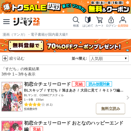
検索
はじめて
カート
ログイン
会員登録
漫画（マンガ）・電子書籍が国内最大級!!
絞り込む
並べ替え:
「すだち」の検索結果
3件中 1～3件を表示
初恋☆チェリーロード
BLスキップ
/
すだち
/
旭まあさ
/
大目に見て
/
キミトワ編集部
BLマンガ、COMICアスティル
1～9巻
150pt
(4.1)
無料立読み
投稿数9件
初恋☆チェリーロード おとなのハッピーエンド
編