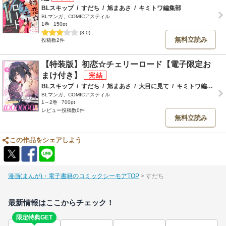
BLスキップ
/
すだち
/
旭まあさ
/
キミトワ編集部
BLマンガ、COMICアスティル
1巻
150pt
(3.0)
無料立読み
投稿数2件
【特装版】初恋☆チェリーロード【電子限定お
まけ付き】
BLスキップ
/
すだち
/
旭まあさ
/
大目に見て
/
キミトワ編集部
BLマンガ、COMICアスティル
1～2巻
700pt
レビュー投稿数0件
無料立読み
この作品をシェアしよう
漫画(まんが)・電子書籍のコミックシーモアTOP
すだち
最新情報はここからチェック！
限定特典GET