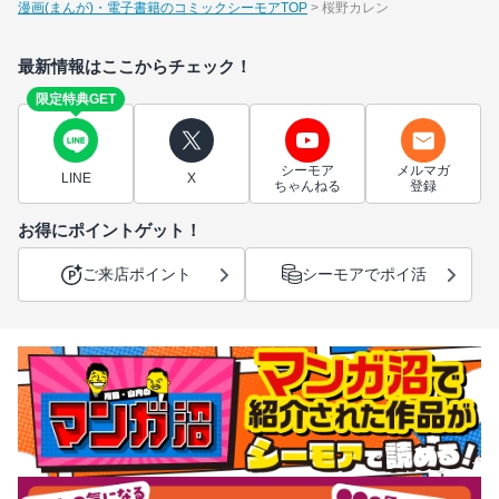
漫画(まんが)・電子書籍のコミックシーモアTOP
桜野カレン
最新情報はここからチェック！
限定特典GET
シーモア
メルマガ
LINE
X
ちゃんねる
登録
お得にポイントゲット！
ご来店ポイント
シーモアでポイ活