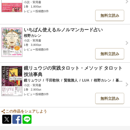
小説・実用書
1巻
1,800pt
レビュー投稿数0件
無料立読み
いちばん使えるルノルマンカード占い
桜野カレン
小説・実用書
1巻
3,800pt
レビュー投稿数0件
無料立読み
鏡リュウジの実践タロット・メソッド タロット
技法事典
鏡リュウジ
/
千田歌秋
/
賢龍雅人
/
LUA
/
桜野カレン
/
暮れの酉
小説・実用書
1巻
2,900pt
レビュー投稿数0件
無料立読み
この作品をシェアしよう