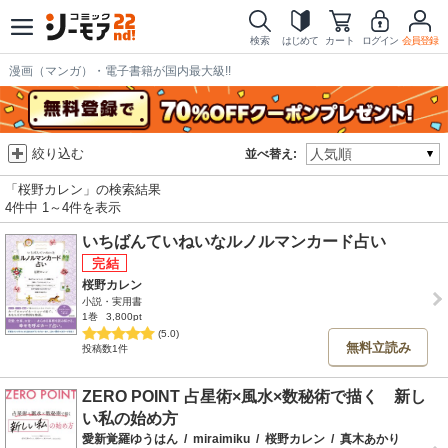
検索
はじめて
カート
ログイン
会員登録
漫画（マンガ）・電子書籍が国内最大級!!
絞り込む
並べ替え:
「桜野カレン」の検索結果
4件中 1～4件を表示
いちばんていねいなルノルマンカード占い
桜野カレン
小説・実用書
1巻
3,800pt
(5.0)
無料立読み
投稿数1件
ZERO POINT 占星術×風水×数秘術で描く 新し
い私の始め方
愛新覚羅ゆうはん
/
miraimiku
/
桜野カレン
/
真木あかり