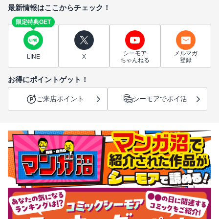
最新情報はここからチェック！
限定特典GET
シーモア
メルマガ
LINE
X
ちゃんねる
登録
お得にポイントゲット！
ご来店ポイント
シーモアでポイ活