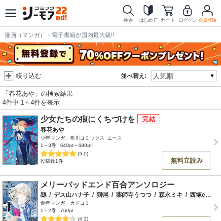
検索
はじめて
カート
ログイン
会員登録
漫画（マンガ）・電子書籍が国内最大級!!
絞り込む
並べ替え:
「春花あや」の検索結果
4件中 1～4件を表示
少女たちの痕にくちづけを
春花あや
少年マンガ、角川コミックス･エース
1～3巻
640pt～680pt
(5.0)
無料立読み
投稿数1件
メリーバッドエンド百合アンソロジー
緜
/
デス山ハナ子
/
獅尾
/
薬師寺うつつ
/
森永ミキ
/
西塚em
/
青年マンガ、カドコミ
1～2巻
760pt
(4.2)