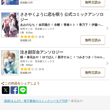
無料立読み
投稿数13件
ささやくように恋を唄う 公式コミックアンソロ
ジー
あおのなち
/
金田陽介
/
未幡
/
青椿トト
/
青乃下
/
伊藤ハチ
/
ゐ
女性マンガ、百合姫コミックス
1巻
815pt
(4.0)
無料立読み
投稿数1件
泣き顔百合アンソロジー
緜
/
春花あや
/
ゆでぱん
/
新井すみこ
/
つみきつき
/
Cocoa
/
く
女性マンガ、百合姫コミックス
1巻
900pt
(3.0)
無料立読み
投稿数2件
この作品をシェアしよう
漫画(まんが)・電子書籍のコミックシーモアTOP
春花あや