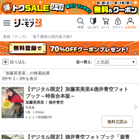
検索
はじめて
カート
ログイン
会員登録
漫画（マンガ）・電子書籍が国内最大級!!
絞り込む
並べ替え:
「加藤英美里」の検索結果
3件中 1～3件を表示
【デジタル限定】加藤英美里&徳井青空フォト
ブック～特装合本版～
加藤英美里
/
徳井青空
写真集
1巻
1,600pt
レビュー投稿数0件
無料立読み
【デジタル限定】徳井青空フォトブック「遊青