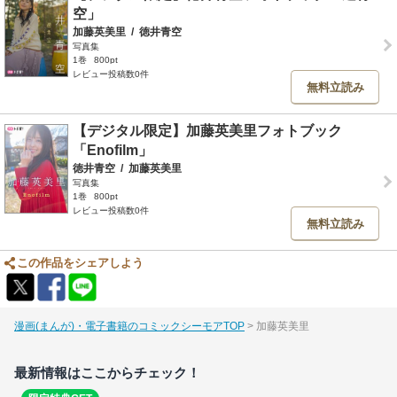
空」
加藤英美里
/
徳井青空
写真集
1巻
800pt
レビュー投稿数0件
無料立読み
【デジタル限定】加藤英美里フォトブック
「Enofilm」
徳井青空
/
加藤英美里
写真集
1巻
800pt
レビュー投稿数0件
無料立読み
この作品をシェアしよう
漫画(まんが)・電子書籍のコミックシーモアTOP
加藤英美里
最新情報はここからチェック！