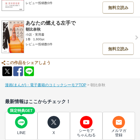
レビュー投稿数0件
無料立読み
あなたの燃える左手で
朝比奈秋
小説・実用書
1巻
1,600pt
レビュー投稿数0件
無料立読み
この作品をシェアしよう
漫画(まんが)・電子書籍のコミックシーモアTOP
朝比奈秋
最新情報はここからチェック！
限定特典GET
シーモア
メルマガ
LINE
X
ちゃんねる
登録