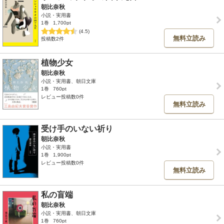
朝比奈秋
小説・実用書
1巻
1,700pt
(4.5)
無料立読み
投稿数2件
植物少女
朝比奈秋
小説・実用書、朝日文庫
1巻
760pt
レビュー投稿数0件
無料立読み
受け手のいない祈り
朝比奈秋
小説・実用書
1巻
1,900pt
レビュー投稿数0件
無料立読み
私の盲端
朝比奈秋
小説・実用書、朝日文庫
1巻
760pt