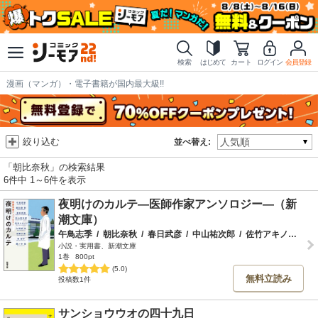
検索
はじめて
カート
ログイン
会員登録
漫画（マンガ）・電子書籍が国内最大級!!
絞り込む
並べ替え:
「朝比奈秋」の検索結果
6件中 1～6件を表示
夜明けのカルテ―医師作家アンソロジー―（新
潮文庫）
午鳥志季
/
朝比奈秋
/
春日武彦
/
中山祐次郎
/
佐竹アキノリ
/
久
小説・実用書、新潮文庫
1巻
800pt
(5.0)
無料立読み
投稿数1件
サンショウウオの四十九日