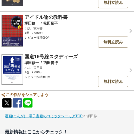
無料立読み
アイドル論の教科書
塚田修一
/
松田聡平
小説・実用書
1巻
2,000pt
レビュー投稿数0件
無料立読み
国道16号線スタディーズ
塚田修一
/
西田善行
小説・実用書
1巻
2,000pt
レビュー投稿数0件
無料立読み
この作品をシェアしよう
漫画(まんが)・電子書籍のコミックシーモアTOP
塚田修一
最新情報はここからチェック！