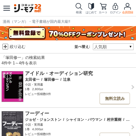
検索
はじめて
カート
ログイン
会員登録
漫画（マンガ）・電子書籍が国内最大級!!
絞り込む
並べ替え:
「塚田修一」の検索結果
4件中 1～4件を表示
アイドル・オーディション研究
太田省一
/
塚田修一
/
辻泉
小説・実用書
1巻
2,800pt
レビュー投稿数0件
無料立読み
フーディー
ジョゼ・ジョンストン
/
シャイヨン・バウマン
/
村井重樹
/
塚田修一
小説・実用書
1巻
4,000pt
レビュー投稿数0件