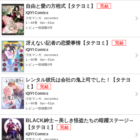
自由と愛の方程式【タテヨミ】
iQIYI Comics
少女マンガ、piccomics
1～46巻
0pt～61pt
レビュー投稿数0件
冴えない記者の恋愛事情【タテヨミ】
iQIYI Comics
少女マンガ、piccomics
1～60巻
0pt～61pt
レビュー投稿数0件
レンタル彼氏は会社の鬼上司でした！【タテヨ
ミ】
iQIYI Comics
少女マンガ、piccomics
1～90巻
0pt～61pt
レビュー投稿数0件
BLACK紳士～美しき怪盗たちの暗躍ステージ～
【タテヨミ】
iQIYI Comics
女性マンガ、piccomics