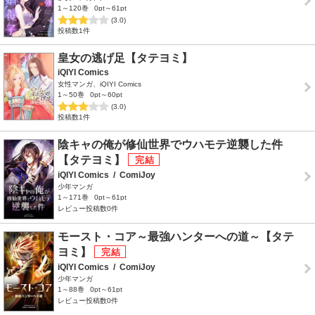
1～120巻
0pt～61pt
(3.0)
投稿数1件
皇女の逃げ足【タテヨミ】
iQIYI Comics
女性マンガ、iQIYI Comics
1～50巻
0pt～60pt
(3.0)
投稿数1件
陰キャの俺が修仙世界でウハモテ逆襲した件
【タテヨミ】
iQIYI Comics
/
ComiJoy
少年マンガ
1～171巻
0pt～61pt
レビュー投稿数0件
モースト・コア～最強ハンターへの道～【タテ
ヨミ】
iQIYI Comics
/
ComiJoy
少年マンガ
1～88巻
0pt～61pt
レビュー投稿数0件