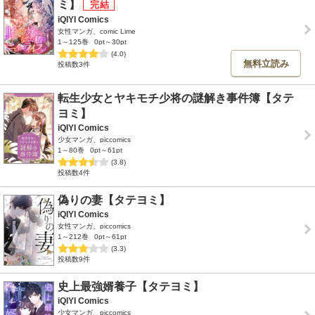
ミ】
iQIYI Comics
女性マンガ、comic Lime
1～125巻
0pt～30pt
(4.0)
無料立読み
投稿数3件
転生少女とヤキモチ少将の謎解き事件簿【タテ
ヨミ】
iQIYI Comics
少女マンガ、piccomics
1～80巻
0pt～61pt
(3.8)
投稿数4件
偽りの妻【タテヨミ】
iQIYI Comics
女性マンガ、piccomics
1～212巻
0pt～61pt
(3.3)
投稿数9件
史上最強婿養子【タテヨミ】
iQIYI Comics
少女マンガ、piccomics