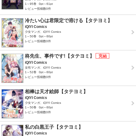
1～95巻
0pt～61pt
レビュー投稿数0件
冷たい心は君限定で溶ける【タテヨミ】
iQIYI Comics
少女マンガ、iQIYI Comics
1～50巻
0pt～60pt
レビュー投稿数0件
柊先生、事件です!【タテヨミ】
iQIYI Comics
女性マンガ、iQIYI Comics
1～52巻
0pt～60pt
レビュー投稿数0件
相棒は天才絵師【タテヨミ】
iQIYI Comics
少女マンガ、iQIYI Comics
1～50巻
0pt～60pt
レビュー投稿数0件
私の白黒王子【タテヨミ】
iQIYI Comics