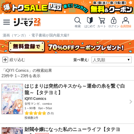
検索
はじめて
カート
ログイン
会員登録
漫画（マンガ）・電子書籍が国内最大級!!
絞り込む
並べ替え:
「iQIYI Comics」の検索結果
23件中 1～23件を表示
はじまりは突然のキスから～運命の糸を繋ぐ白
龍～【タテヨミ】
iQIYI Comics
女性マンガ、comico
1～90巻
0pt～50pt
(5.0)
投稿数1件
財閥令嬢になった私のニューライフ【タテヨ