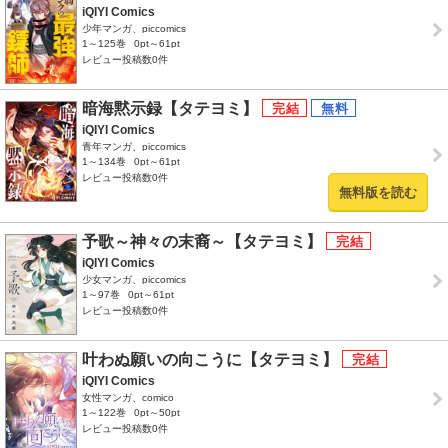
iQIYI Comics
少年マンガ、piccomics
1～125巻
0pt～61pt
レビュー投稿数0件
暗海黙示録【タテヨミ】
iQIYI Comics
青年マンガ、piccomics
1～134巻
0pt～61pt
レビュー投稿数0件
無料版を読む
予歌～神々の末裔～【タテヨミ】
iQIYI Comics
少女マンガ、piccomics
1～97巻
0pt～61pt
レビュー投稿数0件
叶わぬ願いの向こうに【タテヨミ】
iQIYI Comics
女性マンガ、comico
1～122巻
0pt～50pt
レビュー投稿数0件