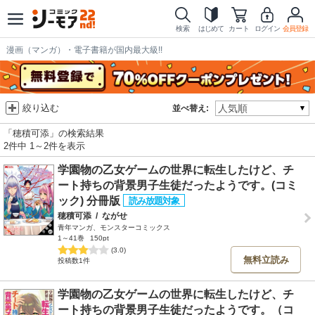
検索
はじめて
カート
ログイン
会員登録
漫画（マンガ）・電子書籍が国内最大級!!
絞り込む
並べ替え:
「穂積可添」の検索結果
2件中 1～2件を表示
学園物の乙女ゲームの世界に転生したけど、チ
ート持ちの背景男子生徒だったようです。(コミ
ック) 分冊版
穂積可添
/
ながせ
青年マンガ、モンスターコミックス
1～41巻
150pt
(3.0)
無料立読み
投稿数1件
学園物の乙女ゲームの世界に転生したけど、チ
ート持ちの背景男子生徒だったようです。（コ