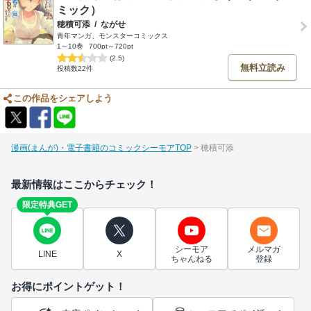
ミック）
穂積可添
/
ながせ
青年マンガ、モンスターコミックス
1～10巻
700pt～720pt
(2.5)
無料立読み
投稿数22件
この作品をシェアしよう
漫画(まんが)・電子書籍のコミックシーモアTOP
穂積可添
最新情報はここからチェック！
限定特典GET
シーモア
メルマガ
LINE
X
ちゃんねる
登録
お得にポイントゲット！