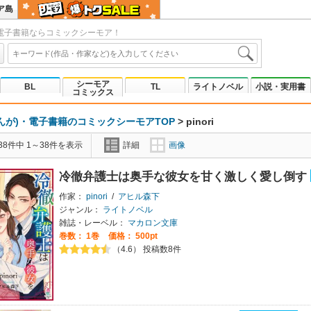
ア島
電子書籍ならコミックシーモア！
シーモア
BL
TL
ライトノベル
小説・実用書
コミックス
んが)・電子書籍のコミックシーモアTOP
>
pinori
8件中 1～38件を表示
詳細
画像
冷徹弁護士は奥手な彼女を甘く激しく愛し倒す
作家：
pinori
/
アヒル森下
ジャンル：
ライトノベル
雑誌・レーベル：
マカロン文庫
巻数：
1巻
価格： 500pt
（4.6） 投稿数8件