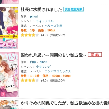
社長に求愛されました
作家：
pinori
ジャンル：
ライトノベル
雑誌・レーベル：
ベリーズ文庫
巻数：
1巻
価格： 500pt
（4.0） 投稿数20件
囚われ片思い～同期の甘い独占愛～
作家：
白藤
/
pinori
ジャンル：
少女マンガ
雑誌・レーベル：
コンパスコミックス
巻数：
1～3巻
価格： 400pt～500pt
（4.0） 投稿数10件
かりそめの関係でしたが、独占欲強めな彼の愛