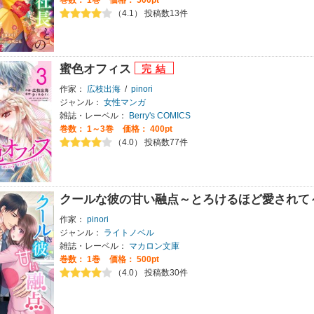
巻数：
1巻
価格： 500pt
（4.1） 投稿数13件
蜜色オフィス
作家：
広枝出海
/
pinori
ジャンル：
女性マンガ
雑誌・レーベル：
Berry's COMICS
巻数：
1～3巻
価格： 400pt
（4.0） 投稿数77件
クールな彼の甘い融点～とろけるほど愛されて
作家：
pinori
ジャンル：
ライトノベル
雑誌・レーベル：
マカロン文庫
巻数：
1巻
価格： 500pt
（4.0） 投稿数30件