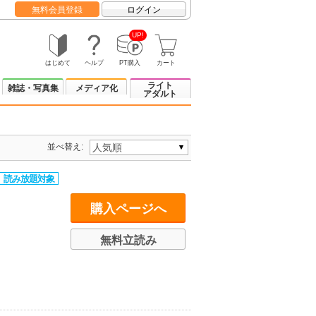
無料会員登録
ログイン
UP!
はじめて
ヘルプ
PT購入
カート
ライト
雑誌・写真集
メディア化
アダルト
並べ替え:
購入ページへ
無料立読み