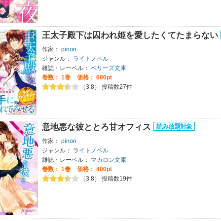
王太子殿下は囚われ姫を愛したくてたまらない
作家：
pinori
ジャンル：
ライトノベル
雑誌・レーベル：
ベリーズ文庫
巻数：
1巻
価格： 600pt
（3.8） 投稿数27件
意地悪な彼ととろ甘オフィス
作家：
pinori
ジャンル：
ライトノベル
雑誌・レーベル：
マカロン文庫
巻数：
1巻
価格： 400pt
（3.8） 投稿数19件