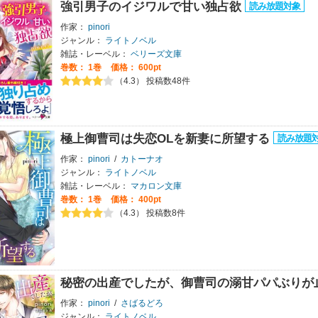
強引男子のイジワルで甘い独占欲
作家：
pinori
ジャンル：
ライトノベル
雑誌・レーベル：
ベリーズ文庫
巻数：
1巻
価格： 600pt
（4.3） 投稿数48件
極上御曹司は失恋OLを新妻に所望する
作家：
pinori
/
カトーナオ
ジャンル：
ライトノベル
雑誌・レーベル：
マカロン文庫
巻数：
1巻
価格： 400pt
（4.3） 投稿数8件
秘密の出産でしたが、御曹司の溺甘パパぶりが
作家：
pinori
/
さばるどろ
ジャンル：
ライトノベル