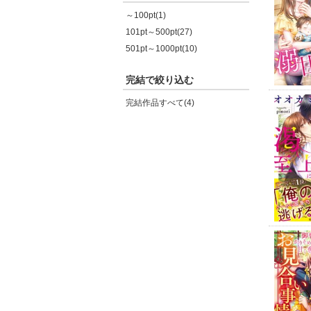
～100pt(1)
101pt～500pt(27)
501pt～1000pt(10)
完結で絞り込む
完結作品すべて(4)