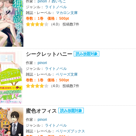
作家：
pinori
/
西いちこ
ジャンル：
ライトノベル
雑誌・レーベル：
マカロン文庫
巻数：
1巻
価格： 500pt
（4.0） 投稿数7件
シークレットハニー
作家：
pinori
ジャンル：
ライトノベル
雑誌・レーベル：
ベリーズ文庫
巻数：
1巻
価格： 500pt
（4.0） 投稿数7件
蜜色オフィス
作家：
pinori
ジャンル：
ライトノベル
雑誌・レーベル：
ベリーズブックス