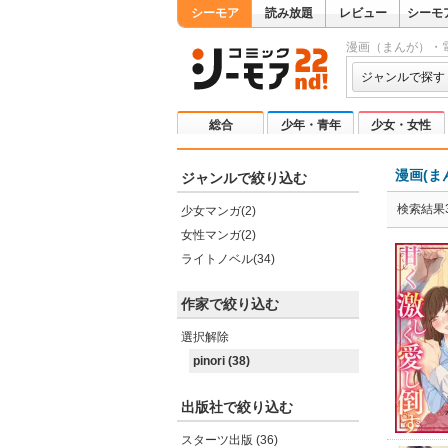
シーモア
読み放題
レビュー
シーモ
漫画（まんが）・
ジャンルで探す
総合
少年・青年
少女・女性
漫画(ま
ジャンルで絞り込む
検索結果3
少女マンガ(2)
女性マンガ(2)
ライトノベル(34)
作家で絞り込む
選択解除
pinori (38)
出版社で絞り込む
スターツ出版 (36)