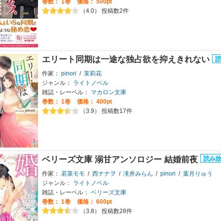
巻数：
1巻
価格： 500pt
（4.0） 投稿数2件
エリート同期は一途な独占欲を抑えきれない
作家：
pinori
/
茉莉花
ジャンル：
ライトノベル
雑誌・レーベル：
マカロン文庫
巻数：
1巻
価格： 400pt
（3.9） 投稿数17件
ベリーズ文庫 溺甘アンソロジー 結婚前夜
作家：
若菜モモ
/
西ナナヲ
/
滝井みらん
/
pinori
/
葉月りゅう
ジャンル：
ライトノベル
雑誌・レーベル：
ベリーズ文庫
巻数：
1巻
価格： 600pt
（3.8） 投稿数28件