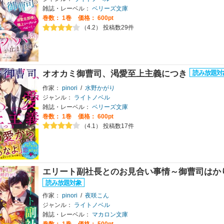
雑誌・レーベル：
ベリーズ文庫
巻数：
1巻
価格： 600pt
（4.2） 投稿数29件
オオカミ御曹司、渇愛至上主義につき
作家：
pinori
/
水野かがり
ジャンル：
ライトノベル
雑誌・レーベル：
ベリーズ文庫
巻数：
1巻
価格： 600pt
（4.1） 投稿数17件
エリート副社長とのお見合い事情～御曹司はか
作家：
pinori
/
夜咲こん
ジャンル：
ライトノベル
雑誌・レーベル：
マカロン文庫