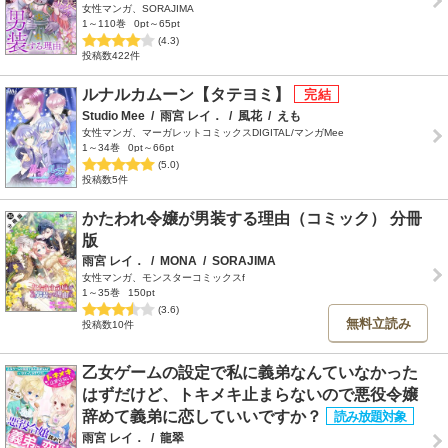
女性マンガ、SORAJIMA
1～110巻
0pt～65pt
(4.3)
投稿数422件
ルナルカムーン【タテヨミ】
Studio Mee
/
雨宮 レイ．
/
風花
/
えも
女性マンガ、マーガレットコミックスDIGITAL/マンガMee
1～34巻
0pt～66pt
(5.0)
投稿数5件
かたわれ令嬢が男装する理由（コミック） 分冊
版
雨宮 レイ．
/
MONA
/
SORAJIMA
女性マンガ、モンスターコミックスf
1～35巻
150pt
(3.6)
無料立読み
投稿数10件
乙女ゲームの設定で私に義弟なんていなかった
はずだけど、トキメキ止まらないので悪役令嬢
辞めて義弟に恋していいですか？
雨宮 レイ．
/
龍翠