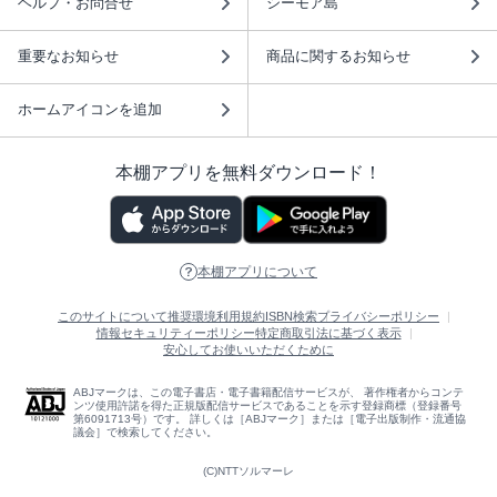
ヘルプ・お問合せ
シーモア島
重要なお知らせ
商品に関するお知らせ
ホームアイコンを追加
本棚アプリを無料ダウンロード！
本棚アプリについて
このサイトについて
推奨環境
利用規約
ISBN検索
プライバシーポリシー
情報セキュリティーポリシー
特定商取引法に基づく表示
安心してお使いいただくために
ABJマークは、この電子書店・電子書籍配信サービスが、 著作権者からコンテ
ンツ使用許諾を得た正規版配信サービスであることを示す登録商標（登録番号
第6091713号）です。 詳しくは［ABJマーク］または［電子出版制作・流通協
議会］で検索してください。
(C)NTTソルマーレ