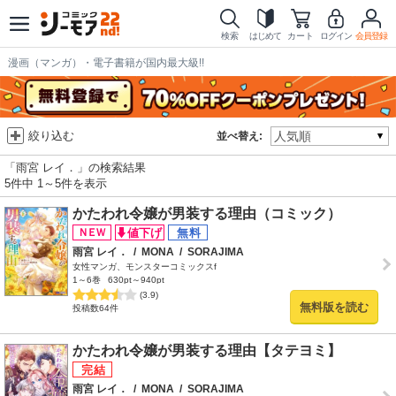
検索
はじめて
カート
ログイン
会員登録
漫画（マンガ）・電子書籍が国内最大級!!
絞り込む
並べ替え:
「雨宮 レイ．」の検索結果
5件中 1～5件を表示
かたわれ令嬢が男装する理由（コミック）
雨宮 レイ．
/
MONA
/
SORAJIMA
女性マンガ、モンスターコミックスf
1～6巻
630pt～940pt
(3.9)
無料版を読む
投稿数64件
かたわれ令嬢が男装する理由【タテヨミ】
雨宮 レイ．
/
MONA
/
SORAJIMA