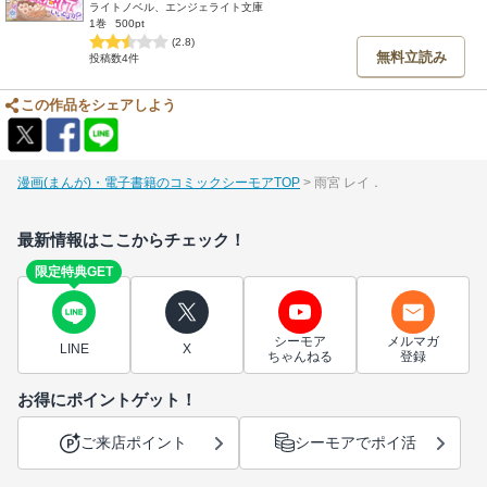
ライトノベル、エンジェライト文庫
1巻
500pt
(2.8)
無料立読み
投稿数4件
この作品をシェアしよう
漫画(まんが)・電子書籍のコミックシーモアTOP
雨宮 レイ．
最新情報はここからチェック！
限定特典GET
シーモア
メルマガ
LINE
X
ちゃんねる
登録
お得にポイントゲット！
ご来店ポイント
シーモアでポイ活