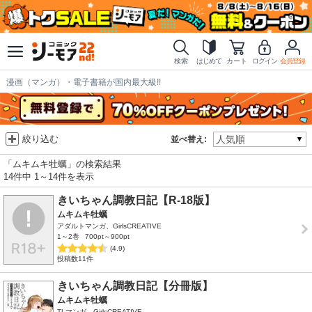
検索
はじめて
カート
ログイン
会員登録
漫画（マンガ）・電子書籍が国内最大級!!
絞り込む
並べ替え:
「ムキムキ牡蠣」の検索結果
14件中 1～14件を表示
きいちゃん調教日記【R-18版】
ムキムキ牡蠣
アダルトマンガ、GirlsCREATIVE
1～2巻
700pt～900pt
(4.9)
投稿数11件
きいちゃん調教日記【分冊版】
ムキムキ牡蠣
TLマンガ、GirlsCREATIVE