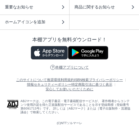
重要なお知らせ
商品に関するお知らせ
ホームアイコンを追加
本棚アプリを無料ダウンロード！
本棚アプリについて
このサイトについて
推奨環境
利用規約
ISBN検索
プライバシーポリシー
情報セキュリティーポリシー
特定商取引法に基づく表示
安心してお使いいただくために
ABJマークは、この電子書店・電子書籍配信サービスが、 著作権者からコンテ
ンツ使用許諾を得た正規版配信サービスであることを示す登録商標（登録番号
第6091713号）です。 詳しくは［ABJマーク］または［電子出版制作・流通協
議会］で検索してください。
(C)NTTソルマーレ