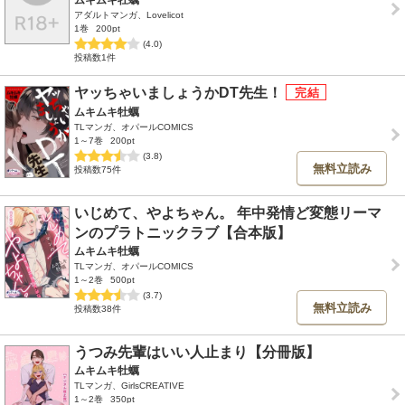
ムキムキ牡蠣
アダルトマンガ、Lovelicot
1巻
200pt
(4.0)
投稿数1件
ヤッちゃいましょうかDT先生！
ムキムキ牡蠣
TLマンガ、オパールCOMICS
1～7巻
200pt
(3.8)
無料立読み
投稿数75件
いじめて、やよちゃん。 年中発情ど変態リーマ
ンのプラトニックラブ【合本版】
ムキムキ牡蠣
TLマンガ、オパールCOMICS
1～2巻
500pt
(3.7)
無料立読み
投稿数38件
うつみ先輩はいい人止まり【分冊版】
ムキムキ牡蠣
TLマンガ、GirlsCREATIVE
1～2巻
350pt