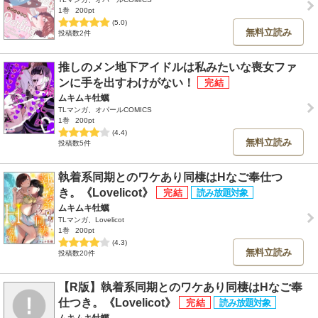
1巻
200pt
(5.0)
無料立読み
投稿数2件
推しのメン地下アイドルは私みたいな喪女ファ
ンに手を出すわけがない！
ムキムキ牡蠣
TLマンガ、オパールCOMICS
1巻
200pt
(4.4)
無料立読み
投稿数5件
執着系同期とのワケあり同棲はHなご奉仕つ
き。《Lovelicot》
ムキムキ牡蠣
TLマンガ、Lovelicot
1巻
200pt
(4.3)
無料立読み
投稿数20件
【R版】執着系同期とのワケあり同棲はHなご奉
仕つき。《Lovelicot》