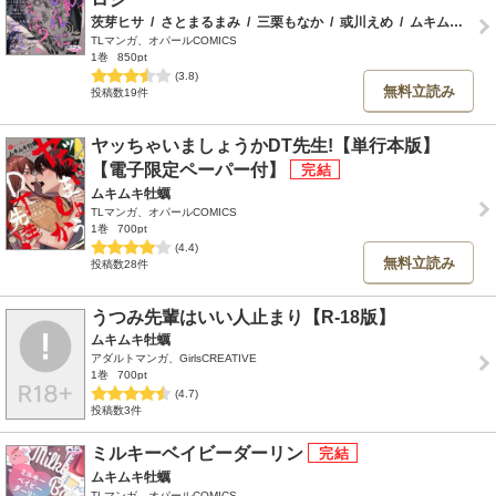
茨芽ヒサ
/
さとまるまみ
/
三栗もなか
/
或川えめ
/
ムキムキ牡蠣
TLマンガ、オパールCOMICS
1巻
850pt
(3.8)
無料立読み
投稿数19件
ヤッちゃいましょうかDT先生!【単行本版】
【電子限定ペーパー付】
ムキムキ牡蠣
TLマンガ、オパールCOMICS
1巻
700pt
(4.4)
無料立読み
投稿数28件
うつみ先輩はいい人止まり【R-18版】
ムキムキ牡蠣
アダルトマンガ、GirlsCREATIVE
1巻
700pt
(4.7)
投稿数3件
ミルキーベイビーダーリン
ムキムキ牡蠣
TLマンガ、オパールCOMICS