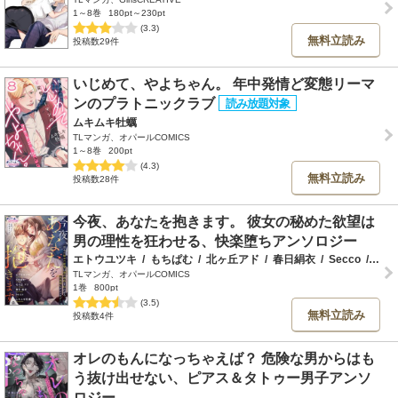
1～8巻
180pt～230pt
(3.3)
無料立読み
投稿数29件
いじめて、やよちゃん。 年中発情ど変態リーマ
ンのプラトニックラブ
ムキムキ牡蠣
TLマンガ、オパールCOMICS
1～8巻
200pt
(4.3)
無料立読み
投稿数28件
今夜、あなたを抱きます。 彼女の秘めた欲望は
男の理性を狂わせる、快楽堕ちアンソロジー
エトウユツキ
/
もちぱむ
/
北ヶ丘アド
/
春日絹衣
/
Secco
/
ムキ
TLマンガ、オパールCOMICS
1巻
800pt
(3.5)
無料立読み
投稿数4件
オレのもんになっちゃえば？ 危険な男からはも
う抜け出せない、ピアス＆タトゥー男子アンソ
ロジー