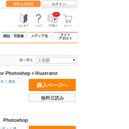
無料会員登録
ログイン
UP!
はじめて
ヘルプ
PT購入
カート
ライト
雑誌・写真集
メディア化
アダルト
並べ替え:
toshop＋Illustrator
裕右
/
遊佐一弥
購入ページへ
無料立読み
otoshop
ミヤン
/
遊佐一弥