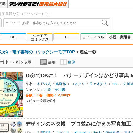
ア島
電子書籍ならコミックシーモア！
シーモア
BL
TL
ライトノベル
小説・実用書
コミックス
んが)・電子書籍のコミックシーモアTOP
>
遊佐一弥
3件中 1～3件を表示
詳細
画像
15分でOKに！ バナーデザインはかどり事典 for Pho
作家：
木戸武史
/
高野徹
/
コネクリ
/
佐々木拓人
/
mito
/
久川
ジャンル：
小説・実用書
巻数：
1巻
価格： 2,400pt
レビュー投稿数0件
デザインのネタ帳 プロ並みに使える写真加工 Ph
作家：
永樂雅也
/
コネクリ
/
Photoshop Book
/
内藤孝彦
/
マル