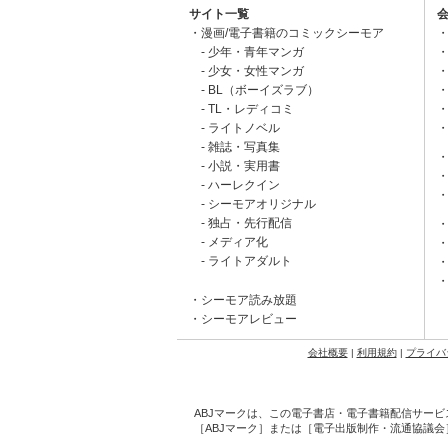
サイト一覧
漫画/電子書籍のコミックシーモア
少年・青年マンガ
少女・女性マンガ
BL（ボーイズラブ）
TL・レディコミ
ライトノベル
雑誌・写真集
小説・実用書
ハーレクイン
シーモアオリジナル
独占・先行配信
メディア化
ライトアダルト
シーモア読み放題
シーモアレビュー
会社概要
|
利用規約
|
プライバ
ABJマークは、この電子書店・電子書籍配信サービ
［ABJマーク］または［電子出版制作・流通協議