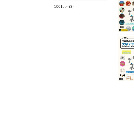
1001pt～(3)