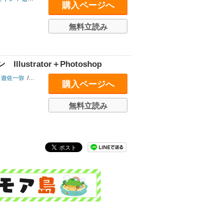
購入ページへ
無料立読み
strator＋Photoshop
遊佐一弥
/
anyan
購入ページへ
無料立読み