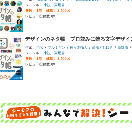
ジャンル：
小説・実用書
巻数：
1巻
価格： 2,400pt
レビュー投稿数0件
デザインのネタ帳 プロ並みに飾る文字デザイン Illu
作家：
mito
/
マルミヤン
/
佐々木拓人
/
高橋としゆき
/
高野徹
/
ジャンル：
小説・実用書
巻数：
1巻
価格： 2,400pt
レビュー投稿数0件