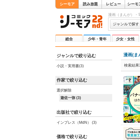
シーモア
読み放題
レビュー
シーモ
漫画（まんが）・
ジャンルで探す
総合
少年・青年
少女・女性
漫画(ま
ジャンルで絞り込む
検索結果
小説・実用書(3)
作家で絞り込む
選択解除
遊佐一弥 (3)
出版社で絞り込む
インプレス（MdN） (3)
価格で絞り込む