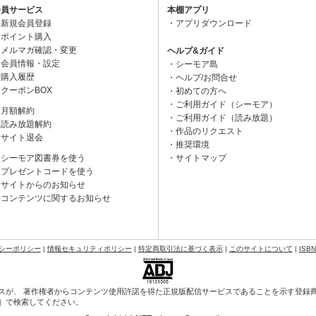
会員サービス
本棚アプリ
新規会員登録
アプリダウンロード
ポイント購入
メルマガ確認・変更
ヘルプ&ガイド
会員情報・設定
シーモア島
購入履歴
ヘルプ/お問合せ
クーポンBOX
初めての方へ
ご利用ガイド（シーモア）
月額解約
ご利用ガイド（読み放題）
読み放題解約
作品のリクエスト
サイト退会
推奨環境
シーモア図書券を使う
サイトマップ
プレゼントコードを使う
サイトからのお知らせ
コンテンツに関するお知らせ
シーポリシー
|
情報セキュリティポリシー
|
特定商取引法に基づく表示
|
このサイトについて
|
ISB
スが、 著作権者からコンテンツ使用許諾を得た正規版配信サービスであることを示す登録商標（
会］で検索してください。