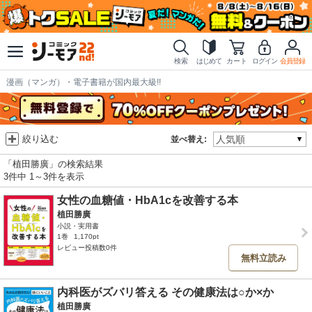
検索
はじめて
カート
ログイン
会員登録
漫画（マンガ）・電子書籍が国内最大級!!
絞り込む
並べ替え:
「植田勝廣」の検索結果
3件中 1～3件を表示
女性の血糖値・HbA1cを改善する本
植田勝廣
小説・実用書
1巻
1,170pt
レビュー投稿数0件
無料立読み
内科医がズバリ答える その健康法は○か×か
植田勝廣