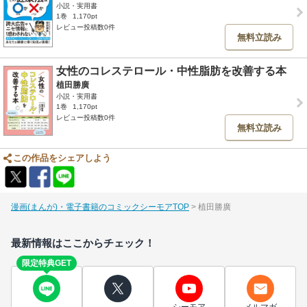
小説・実用書
1巻
1,170pt
レビュー投稿数0件
無料立読み
女性のコレステロール・中性脂肪を改善する本
植田勝廣
小説・実用書
1巻
1,170pt
レビュー投稿数0件
無料立読み
この作品をシェアしよう
漫画(まんが)・電子書籍のコミックシーモアTOP
植田勝廣
最新情報はここからチェック！
限定特典GET