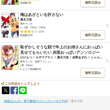
無料立読み
投稿数5件
俺はあざといを許さない
雁木万里
青年マンガ
1～3巻
720pt～760pt
(3.9)
無料立読み
投稿数16件
恥ずかしそうな顔で年上のお姉さんにおっぱい
見せてもらいたい 赤面おっぱいアンソロジー
けけもつ
/
カザマアヤミ
/
雁木万里
/
紺野あずれ
/
シャルトリューズ山田
青年マンガ、漫画アクション
1巻
830pt
レビュー投稿数0件
無料立読み
この作品をシェアしよう
漫画(まんが)・電子書籍のコミックシーモアTOP
雁木万里