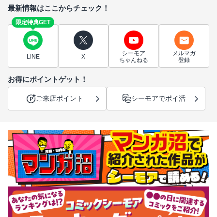
最新情報はここからチェック！
限定特典GET
シーモア
メルマガ
LINE
X
ちゃんねる
登録
お得にポイントゲット！
ご来店ポイント
シーモアでポイ活