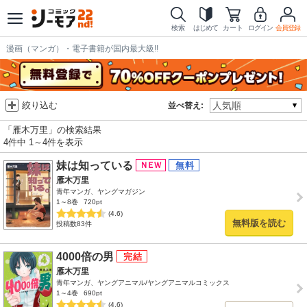
検索
はじめて
カート
ログイン
会員登録
漫画（マンガ）・電子書籍が国内最大級!!
絞り込む
並べ替え:
「雁木万里」の検索結果
4件中 1～4件を表示
妹は知っている
雁木万里
青年マンガ、ヤングマガジン
1～8巻
720pt
(4.6)
無料版を読む
投稿数83件
4000倍の男
雁木万里
青年マンガ、ヤングアニマル/ヤングアニマルコミックス
1～4巻
690pt
(4.6)