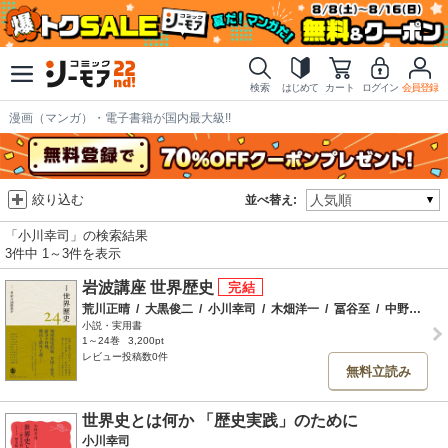
検索
はじめて
カート
ログイン
会員登録
漫画（マンガ）・電子書籍が国内最大級!!
絞り込む
並べ替え:
「小川幸司」の検索結果
3件中 1～3件を表示
岩波講座 世界歴史
荒川正晴
/
大黒俊二
/
小川幸司
/
木畑洋一
/
冨谷至
/
中野聡
/
永
小説・実用書
1～24巻
3,200pt
レビュー投稿数0件
無料立読み
世界史とは何か 「歴史実践」のために
小川幸司