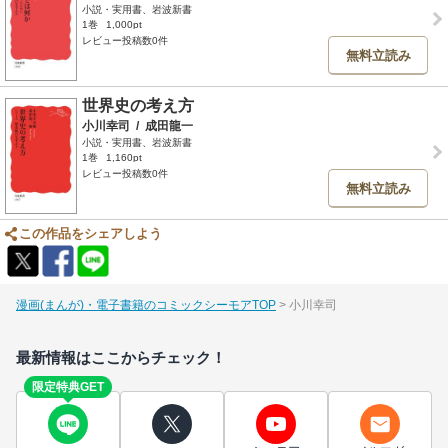
小説・実用書、岩波新書
1巻
1,000pt
レビュー投稿数0件
無料立読み
世界史の考え方
小川幸司
/
成田龍一
小説・実用書、岩波新書
1巻
1,160pt
レビュー投稿数0件
無料立読み
この作品をシェアしよう
漫画(まんが)・電子書籍のコミックシーモアTOP
小川幸司
最新情報はここからチェック！
限定特典GET