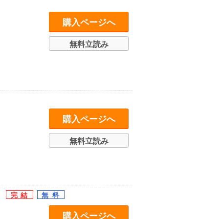
購入ページへ
無料立読み
購入ページへ
無料立読み
】
購入ページへ