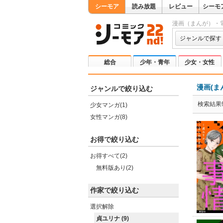
シーモア
読み放題
レビュー
シーモ
漫画（まんが）・
ジャンルで探す
総合
少年・青年
少女・女性
漫画(ま
ジャンルで絞り込む
検索結果
少女マンガ(1)
女性マンガ(8)
お得で絞り込む
お得すべて(2)
無料版あり(2)
作家で絞り込む
選択解除
貞ユリナ (9)