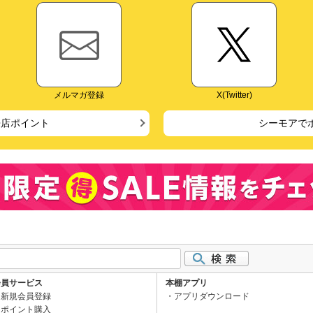
メルマガ登録
X(Twitter)
来店ポイント
シーモアで
会員サービス
本棚アプリ
新規会員登録
アプリダウンロード
ポイント購入