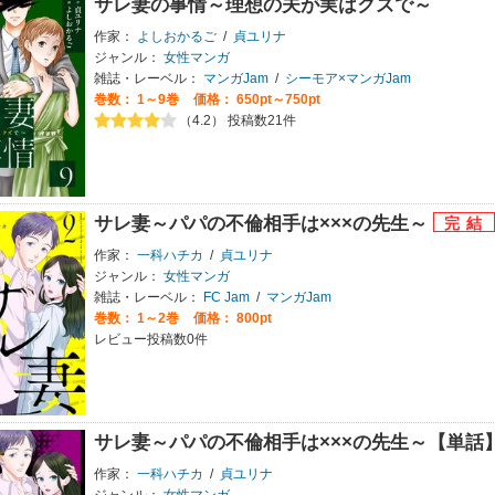
サレ妻の事情～理想の夫が実はクズで～
作家：
よしおかるご
/
貞ユリナ
ジャンル：
女性マンガ
雑誌・レーベル：
マンガJam
/
シーモア×マンガJam
巻数：
1～9巻
価格： 650pt～750pt
（4.2） 投稿数21件
サレ妻～パパの不倫相手は×××の先生～
作家：
一科ハチカ
/
貞ユリナ
ジャンル：
女性マンガ
雑誌・レーベル：
FC Jam
/
マンガJam
巻数：
1～2巻
価格： 800pt
レビュー投稿数0件
サレ妻～パパの不倫相手は×××の先生～【単話
作家：
一科ハチカ
/
貞ユリナ
ジャンル：
女性マンガ