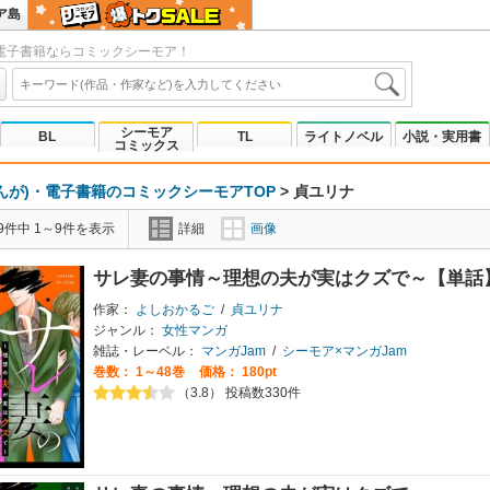
ア島
電子書籍ならコミックシーモア！
シーモア
BL
TL
ライトノベル
小説・実用書
コミックス
んが)・電子書籍のコミックシーモアTOP
>
貞ユリナ
9件中 1～9件を表示
詳細
画像
サレ妻の事情～理想の夫が実はクズで～【単話
作家：
よしおかるご
/
貞ユリナ
ジャンル：
女性マンガ
雑誌・レーベル：
マンガJam
/
シーモア×マンガJam
巻数：
1～48巻
価格： 180pt
（3.8） 投稿数330件