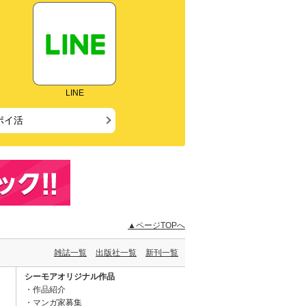
LINE
ポイ活
▲ページTOPへ
雑誌一覧
出版社一覧
新刊一覧
シーモアオリジナル作品
作品紹介
マンガ家募集