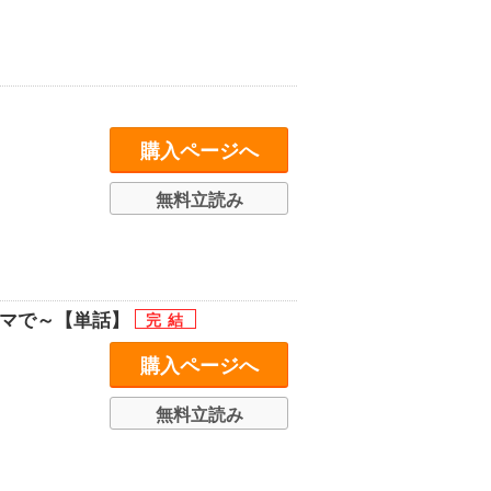
購入ページへ
無料立読み
ママで～【単話】
購入ページへ
無料立読み