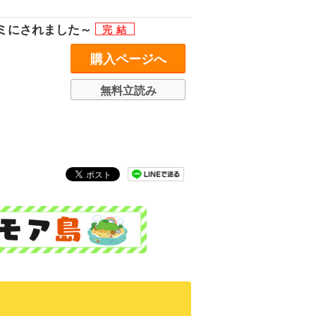
ミにされました～
購入ページへ
無料立読み