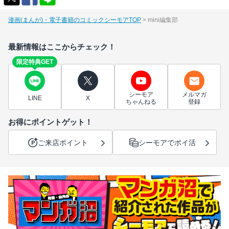
漫画(まんが)・電子書籍のコミックシーモアTOP
mini編集部
最新情報はここからチェック！
限定特典GET
シーモア
メルマガ
LINE
X
ちゃんねる
登録
お得にポイントゲット！
ご来店ポイント
シーモアでポイ活