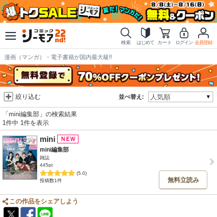
検索
はじめて
カート
ログイン
会員登録
漫画（マンガ）・電子書籍が国内最大級!!
絞り込む
並べ替え:
「mini編集部」の検索結果
1件中 1件を表示
mini
mini編集部
雑誌
445pt
(5.0)
無料立読み
投稿数1件
この作品をシェアしよう