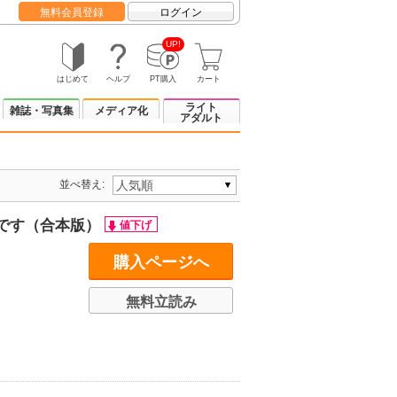
無料会員登録
ログイン
UP!
はじめて
ヘルプ
PT購入
カート
ライト
雑誌・写真集
メディア化
アダルト
並べ替え:
です（合本版）
購入ページへ
無料立読み