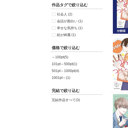
作品タグで絞り込む
社会人 (2)
会話が面白い (1)
幸せな気持ち (1)
絵が綺麗 (1)
価格で絞り込む
～100pt(5)
101pt～500pt(1)
501pt～1000pt(4)
1001pt～(1)
完結で絞り込む
完結作品すべて(3)