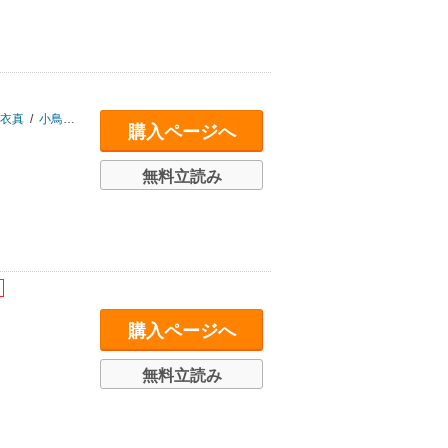
衣真
/
小鳥晶
/
里西立樺
/
奥世さや
/
motteke
/
余り
/
はしこ
/
冬坂ころも
/
購入ページへ
無料立読み
購入ページへ
無料立読み