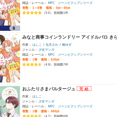
雑誌・レーベル：
MFC ジーンピクシブシリーズ
巻数：
1～8巻
価格： 0pt～80pt
（5.0） 投稿数1件
みなと商事コインランドリー アイドルパロ き
作家：
はしこ
/
缶爪さわ
/
椿ゆず
ジャンル：
少女マンガ
雑誌・レーベル：
MFC ジーンピクシブシリーズ
巻数：
1巻
価格： 630pt
（4.9） 投稿数7件
おふたりさまパルタージュ
作家：
はしこ
ジャンル：
少女マンガ
雑誌・レーベル：
MFC ジーンピクシブシリーズ
巻数：
1巻
価格： 660pt
（4.7） 投稿数6件