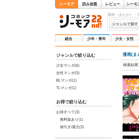
シーモア
読み放題
レビュー
シーモ
漫画（まんが）・
ジャンルで探す
総合
少年・青年
少女・女性
漫画(ま
ジャンルで絞り込む
検索結果1
少女マンガ(6)
女性マンガ(3)
BLマンガ(1)
TLマンガ(1)
お得で絞り込む
お得すべて(3)
無料版あり(1)
値引き/還元(3)