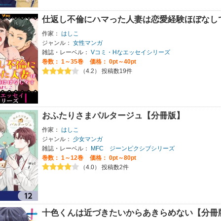
仕返し不倫にハマった人妻は恋愛経験ほぼなし
作家：
はしこ
ジャンル：
女性マンガ
雑誌・レーベル：
Vコミ・Hなエッセイシリーズ
巻数：
1～35巻
価格： 0pt～40pt
（4.2） 投稿数19件
おふたりさまパルタージュ【分冊版】
作家：
はしこ
ジャンル：
少女マンガ
雑誌・レーベル：
MFC ジーンピクシブシリーズ
巻数：
1～12巻
価格： 0pt～80pt
（4.0） 投稿数2件
十色くんは近づきたいからあきらめない【分冊