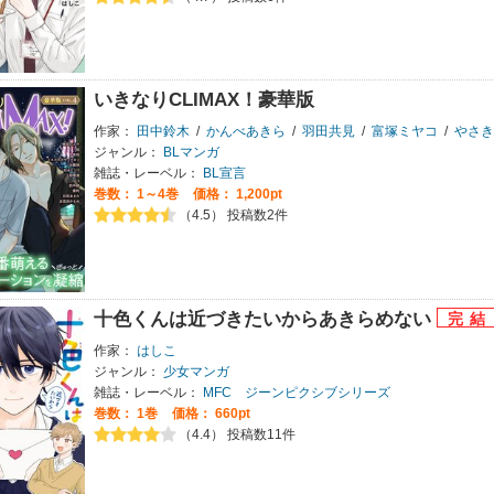
いきなりCLIMAX！豪華版
作家：
田中鈴木
/
かんべあきら
/
羽田共見
/
富塚ミヤコ
/
やさき
ジャンル：
BLマンガ
雑誌・レーベル：
BL宣言
巻数：
1～4巻
価格： 1,200pt
（4.5） 投稿数2件
十色くんは近づきたいからあきらめない
作家：
はしこ
ジャンル：
少女マンガ
雑誌・レーベル：
MFC ジーンピクシブシリーズ
巻数：
1巻
価格： 660pt
（4.4） 投稿数11件