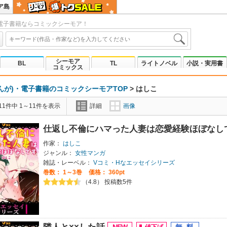
ア島
電子書籍ならコミックシーモア！
シーモア
BL
TL
ライトノベル
小説・実用書
コミックス
んが)・電子書籍のコミックシーモアTOP
>
はしこ
1件中 1～11件を表示
詳細
画像
仕返し不倫にハマった人妻は恋愛経験ほぼなし
作家：
はしこ
ジャンル：
女性マンガ
雑誌・レーベル：
Vコミ・Hなエッセイシリーズ
巻数：
1～3巻
価格： 360pt
（4.8） 投稿数5件