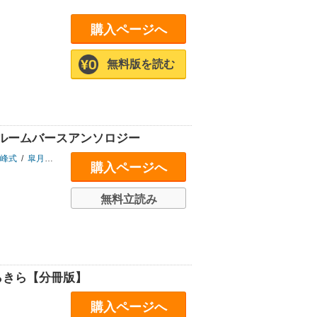
購入ページへ
無料版を読む
ルームバースアンソロジー
峰式
/
皐月 梁
/
Secco
/
はしこ
/
雪村むぎこ
/
オンユ
/
ししゃも
/
ポリー
/
あ
購入ページへ
無料立読み
らきら【分冊版】
購入ページへ