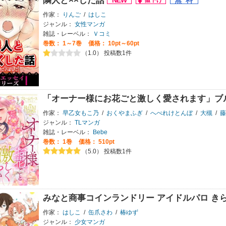
隣人と××した話
作家：
りんご
/
はしこ
ジャンル：
女性マンガ
雑誌・レーベル：
Ｖコミ
巻数：
1～7巻
価格： 10pt～60pt
（1.0） 投稿数1件
「オーナー様にお花ごと激しく愛されます」ブ
作家：
早乙女もこ乃
/
おくやまふぎ
/
へべれけとんぼ
/
大槻
/
藤
ジャンル：
TLマンガ
雑誌・レーベル：
Bebe
巻数：
1巻
価格： 510pt
（5.0） 投稿数1件
みなと商事コインランドリー アイドルパロ き
作家：
はしこ
/
缶爪さわ
/
椿ゆず
ジャンル：
少女マンガ