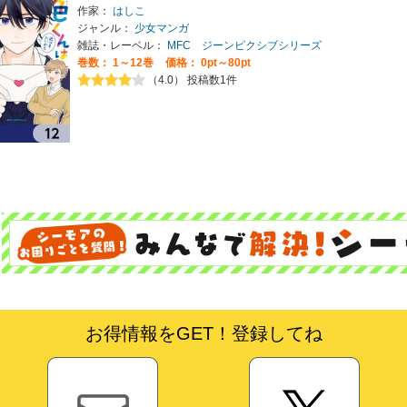
作家：
はしこ
ジャンル：
少女マンガ
雑誌・レーベル：
MFC ジーンピクシブシリーズ
巻数：
1～12巻
価格： 0pt～80pt
（4.0） 投稿数1件
お得情報をGET！登録してね