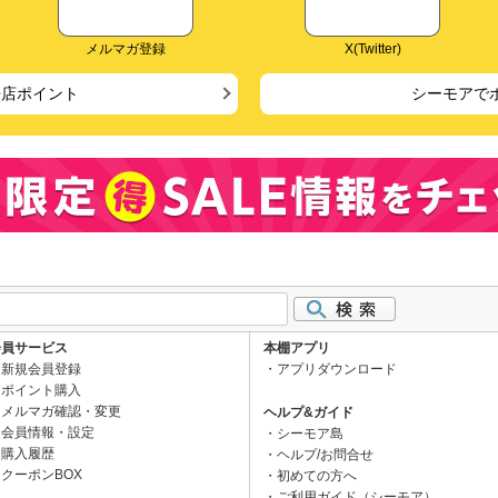
メルマガ登録
X(Twitter)
来店ポイント
シーモアで
会員サービス
本棚アプリ
新規会員登録
アプリダウンロード
ポイント購入
メルマガ確認・変更
ヘルプ&ガイド
会員情報・設定
シーモア島
購入履歴
ヘルプ/お問合せ
クーポンBOX
初めての方へ
ご利用ガイド（シーモア）