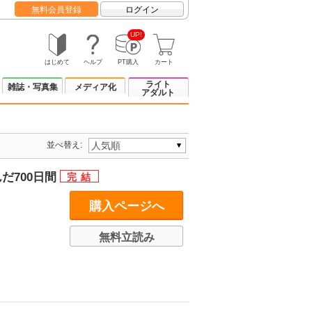
無料会員登録
ログイン
UP!
はじめて
ヘルプ
PT購入
カート
ライト
雑誌・写真集
メディア化
アダルト
並べ替え:
だ700日間
購入ページへ
無料立読み