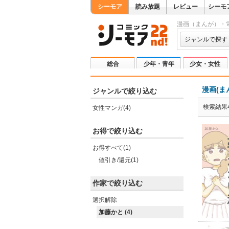
シーモア
読み放題
レビュー
シーモ
漫画（まんが）・
ジャンルで探す
総合
少年・青年
少女・女性
漫画(ま
ジャンルで絞り込む
検索結果
女性マンガ(4)
お得で絞り込む
お得すべて(1)
値引き/還元(1)
作家で絞り込む
選択解除
加藤かと (4)