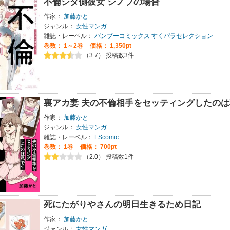
不倫シタ側彼女 シノブの場合
作家：
加藤かと
ジャンル：
女性マンガ
雑誌・レーベル：
バンブーコミックス すくパラセレクション
巻数：
1～2巻
価格： 1,350pt
（3.7） 投稿数3件
裏アカ妻 夫の不倫相手をセッティングしたの
作家：
加藤かと
ジャンル：
女性マンガ
雑誌・レーベル：
LScomic
巻数：
1巻
価格： 700pt
（2.0） 投稿数1件
死にたがりやさんの明日生きるため日記
作家：
加藤かと
ジャンル：
女性マンガ