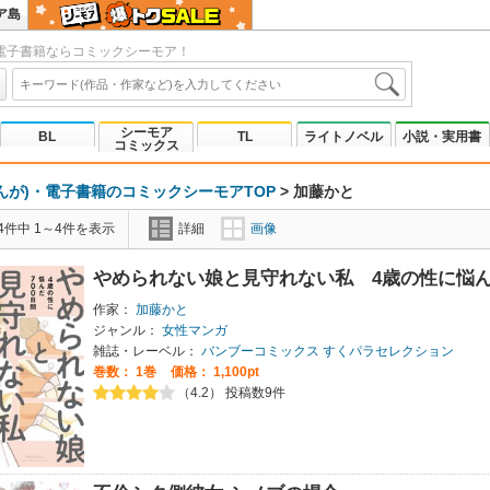
ア島
電子書籍ならコミックシーモア！
シーモア
BL
TL
ライトノベル
小説・実用書
コミックス
んが)・電子書籍のコミックシーモアTOP
>
加藤かと
4件中 1～4件を表示
詳細
画像
やめられない娘と見守れない私 4歳の性に悩ん
作家：
加藤かと
ジャンル：
女性マンガ
雑誌・レーベル：
バンブーコミックス すくパラセレクション
巻数：
1巻
価格： 1,100pt
（4.2） 投稿数9件