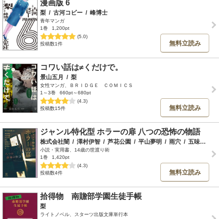
漫画版 6
梨
/
古河コビー
/
峰博士
青年マンガ
1巻
1,200pt
(5.0)
無料立読み
投稿数1件
コワい話は≠くだけで。
景山五月
/
梨
女性マンガ、ＢＲＩＤＧＥ ＣＯＭＩＣＳ
1～3巻
660pt～680pt
(4.3)
無料立読み
投稿数15件
ジャンル特化型 ホラーの扉 八つの恐怖の物語
株式会社闇
/
澤村伊智
/
芦花公園
/
平山夢明
/
雨穴
/
五味弘文
/
小説・実用書、14歳の世渡り術
1巻
1,420pt
(4.3)
無料立読み
投稿数4件
拾得物 南贍部学園生徒手帳
梨
ライトノベル、スターツ出版文庫単行本