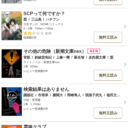
SCPって何ですか？
梨
/
三山高
/
ハチフン
少女マンガ、HOWLコミックス
1～4巻
700pt～740pt
(2.0)
無料立読み
投稿数2件
その他の危険（新潮文庫nex）
背筋
/
斜線堂有紀
/
上條一輝
/
新名智
/
皮肉屋文庫
/
梨
ライトノベル、新潮文庫nex
1巻
630pt
レビュー投稿数0件
無料立読み
検索結果はありません
講談社
/
市塔承
/
横関大
/
岡崎隼人
/
我孫子武丸
/
植田文博
/
暁
小説・実用書
1巻
1,700pt
レビュー投稿数0件
無料立読み
霊媒クラブ