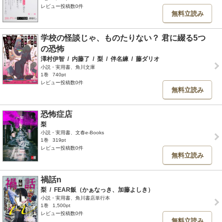
レビュー投稿数0件
無料立読み
学校の怪談じゃ、ものたりない？ 君に綴る5つ
の恐怖
澤村伊智
/
内藤了
/
梨
/
伴名練
/
藤ダリオ
小説・実用書、角川文庫
1巻
740pt
レビュー投稿数0件
無料立読み
恐怖症店
梨
小説・実用書、文春e-Books
1巻
319pt
レビュー投稿数0件
無料立読み
禍話n
梨
/
FEAR飯（かぁなっき、加藤よしき）
小説・実用書、角川書店単行本
1巻
1,500pt
レビュー投稿数0件
無料立読み