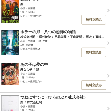
梨
小説・実用書
1巻
1,500pt
レビュー投稿数0件
無料立読み
ホラーの扉 八つの恐怖の物語
株式会社闇
/
澤村伊智
/
芦花公園
/
平山夢明
/
雨穴
/
五味弘文
/
小説・実用書、河出文庫
1巻
880pt
レビュー投稿数0件
無料立読み
あの子は夢の中
寿なし子
/
梨
小説・実用書
1巻
2,430pt
レビュー投稿数0件
無料立読み
つねにすでに（ひろのぶと株式会社）
梨
/
株式会社闇
小説・実用書
1巻
1,700pt