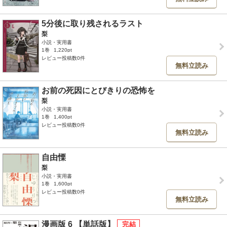
5分後に取り残されるラスト
梨
小説・実用書
1巻
1,220pt
レビュー投稿数0件
無料立読み
お前の死因にとびきりの恐怖を
梨
小説・実用書
1巻
1,400pt
レビュー投稿数0件
無料立読み
自由慄
梨
小説・実用書
1巻
1,600pt
レビュー投稿数0件
無料立読み
漫画版 6 【単話版】