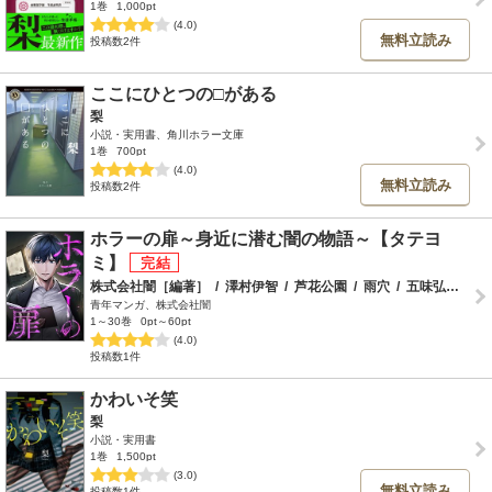
1巻
1,000pt
(4.0)
無料立読み
投稿数2件
ここにひとつの□がある
梨
小説・実用書、角川ホラー文庫
1巻
700pt
(4.0)
無料立読み
投稿数2件
ホラーの扉～身近に潜む闇の物語～【タテヨ
ミ】
株式会社闇［編著］
/
澤村伊智
/
芦花公園
/
雨穴
/
五味弘文
/
瀬
青年マンガ、株式会社闇
1～30巻
0pt～60pt
(4.0)
投稿数1件
かわいそ笑
梨
小説・実用書
1巻
1,500pt
(3.0)
無料立読み
投稿数1件