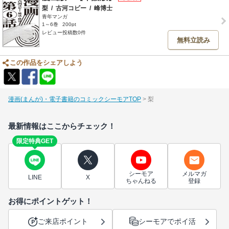
梨
/
古河コビー
/
峰博士
青年マンガ
1～6巻
200pt
レビュー投稿数0件
無料立読み
この作品をシェアしよう
漫画(まんが)・電子書籍のコミックシーモアTOP
梨
最新情報はここからチェック！
限定特典GET
シーモア
メルマガ
LINE
X
ちゃんねる
登録
お得にポイントゲット！
ご来店ポイント
シーモアでポイ活