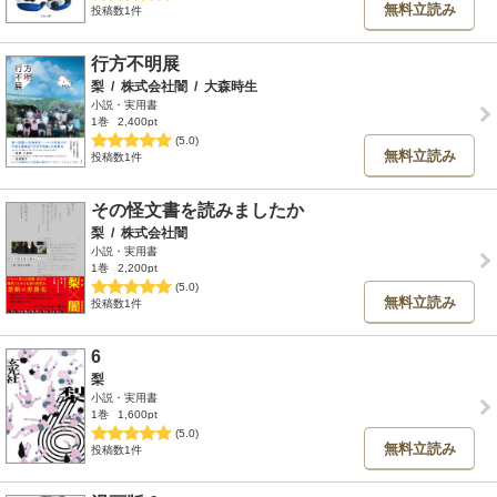
無料立読み
投稿数1件
行方不明展
梨
/
株式会社闇
/
大森時生
小説・実用書
1巻
2,400pt
(5.0)
無料立読み
投稿数1件
その怪文書を読みましたか
梨
/
株式会社闇
小説・実用書
1巻
2,200pt
(5.0)
無料立読み
投稿数1件
6
梨
小説・実用書
1巻
1,600pt
(5.0)
無料立読み
投稿数1件