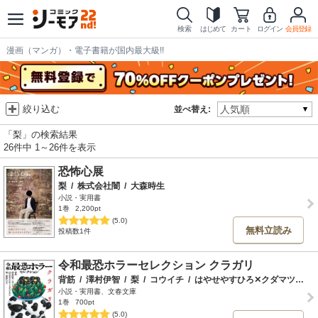
検索
はじめて
カート
ログイン
会員登録
漫画（マンガ）・電子書籍が国内最大級!!
絞り込む
並べ替え:
「梨」の検索結果
26件中 1～26件を表示
恐怖心展
梨
/
株式会社闇
/
大森時生
小説・実用書
1巻
2,200pt
(5.0)
無料立読み
投稿数1件
令和最恐ホラーセレクション クラガリ
背筋
/
澤村伊智
/
梨
/
コウイチ
/
はやせやすひろ✕クダマツヒロシ
小説・実用書、文春文庫
1巻
700pt
(5.0)