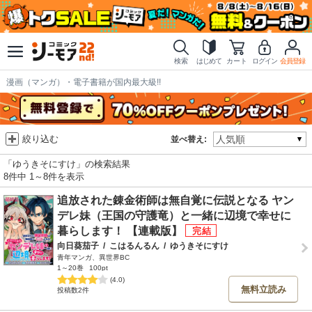
検索
はじめて
カート
ログイン
会員登録
漫画（マンガ）・電子書籍が国内最大級!!
絞り込む
並べ替え:
「ゆうきそにすけ」の検索結果
8件中 1～8件を表示
追放された錬金術師は無自覚に伝説となる ヤン
デレ妹（王国の守護竜）と一緒に辺境で幸せに
暮らします！ 【連載版】
向日葵茄子
/
こはるんるん
/
ゆうきそにすけ
青年マンガ、異世界BC
1～20巻
100pt
(4.0)
無料立読み
投稿数2件