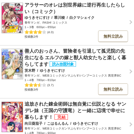
アラサーのオレは別世界線に逆行再生したらし
い（コミック）
ゆうきそにすけ
/
翠川稜
/
白クマシェイク
青年マンガ、PASH! コミックス
1～3巻
600pt～650pt
(4.0)
無料立読み
投稿数2件
善人のおっさん、冒険者を引退して孤児院の先
生になる エルフの嫁と獣人幼女たちと楽しく暮
らしてます
茨木野
/
ゆうきそにすけ
青年マンガ、WEBコミックガンマぷらす/バンブーコミックス 異世界BC
1～4巻
780pt～810pt
(3.7)
無料立読み
投稿数3件
追放された錬金術師は無自覚に伝説となる ヤン
デレ妹（王国の守護竜）と一緒に辺境で幸せに
暮らします！
向日葵茄子
/
こはるんるん
/
ゆうきそにすけ
青年マンガ、WEBコミックガンマぷらす/バンブーコミックス 異世界BC
1～4巻
780pt～900pt