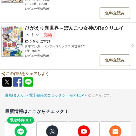
1～23巻
100pt
レビュー投稿数0件
無料立読み
ひがえり異世界～ぽんこつ女神のReクリエイ
ト！～
ゆうきそにすけ
青年マンガ、バンブーコミックス 異世界BC
1巻
900pt
レビュー投稿数0件
無料立読み
この作品をシェアしよう
漫画(まんが)・電子書籍のコミックシーモアTOP
ゆうきそにすけ
最新情報はここからチェック！
限定特典GET