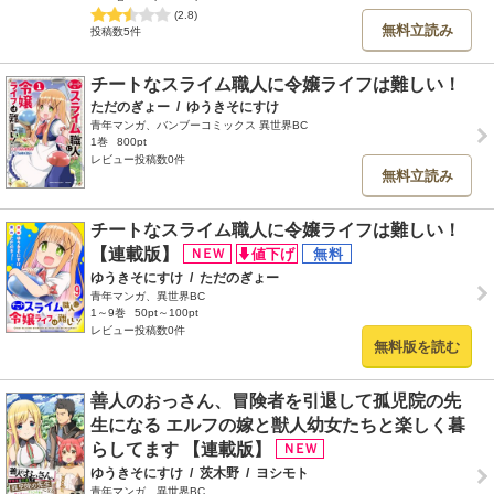
(2.8)
無料立読み
投稿数5件
チートなスライム職人に令嬢ライフは難しい！
ただのぎょー
/
ゆうきそにすけ
青年マンガ、バンブーコミックス 異世界BC
1巻
800pt
レビュー投稿数0件
無料立読み
チートなスライム職人に令嬢ライフは難しい！
【連載版】
ゆうきそにすけ
/
ただのぎょー
青年マンガ、異世界BC
1～9巻
50pt～100pt
レビュー投稿数0件
無料版を読む
善人のおっさん、冒険者を引退して孤児院の先
生になる エルフの嫁と獣人幼女たちと楽しく暮
らしてます 【連載版】
ゆうきそにすけ
/
茨木野
/
ヨシモト
青年マンガ、異世界BC