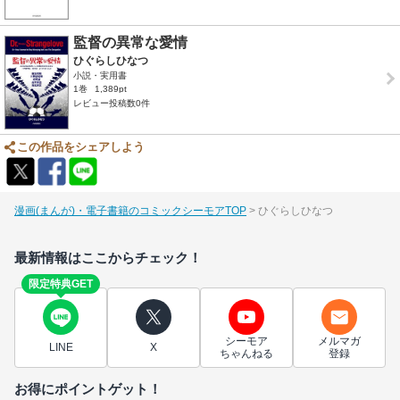
監督の異常な愛情
ひぐらしひなつ
小説・実用書
1巻
1,389pt
レビュー投稿数0件
この作品をシェアしよう
漫画(まんが)・電子書籍のコミックシーモアTOP
ひぐらしひなつ
最新情報はここからチェック！
限定特典GET
シーモア
メルマガ
LINE
X
ちゃんねる
登録
お得にポイントゲット！