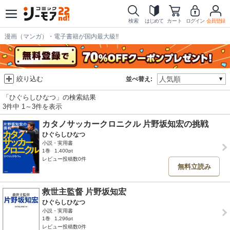
検索
はじめて
カート
ログイン
会員登録
漫画（マンガ）・電子書籍が国内最大級!!
絞り込む
並べ替え:
「ひぐらしひなつ」の検索結果
3件中 1～3件を表示
カタノサッカークロニクル 片野坂知宏の挑戦
ひぐらしひなつ
小説・実用書
1巻
1,400pt
レビュー投稿数0件
無料立読み
救世主監督 片野坂知宏
ひぐらしひなつ
小説・実用書
1巻
1,296pt
レビュー投稿数0件