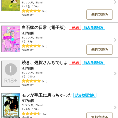
BLマンガ、Blend
1～2巻
200pt
(5.0)
無料立読み
投稿数1件
白石家の日常（電子版）
江戸前圓
BLマンガ、Blend
1巻
88pt
(5.0)
無料立読み
投稿数1件
続き、処賀さんちでしよ
江戸前圓
BLマンガ、Blend
1巻
250pt
(5.0)
投稿数1件
モフが毛玉に戻っちゃった
江戸前圓
BLマンガ、Blend
1～2巻
100pt
(4.9)
無料立読み
投稿数7件