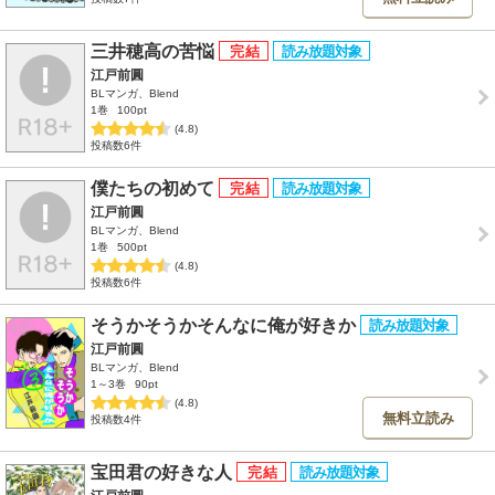
三井穂高の苦悩
江戸前圓
BLマンガ、Blend
1巻
100pt
(4.8)
投稿数6件
僕たちの初めて
江戸前圓
BLマンガ、Blend
1巻
500pt
(4.8)
投稿数6件
そうかそうかそんなに俺が好きか
江戸前圓
BLマンガ、Blend
1～3巻
90pt
(4.8)
無料立読み
投稿数4件
宝田君の好きな人