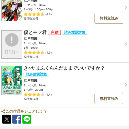
江戸前圓
BLマンガ、Blend
1～3巻
150pt～200pt
(4.6)
無料立読み
投稿数30件
僕とモフ君
江戸前圓
BLマンガ、Blend
1巻
500pt
(4.5)
投稿数17件
き○たまふくらんだままでいいですか？
江戸前圓
BLマンガ、Blend
1～3巻
200pt
(4.4)
無料立読み
投稿数14件
この作品をシェアしよう