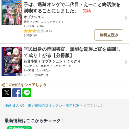
子は、過疎オンゲで二代目・えーこと終活旅を
満喫することにしました。
オブチシュン
青年マンガ、コミックゲンま！
1～10巻
200pt
(3.0)
無料立読み
投稿数1件
平民出身の帝国将官、無能な貴族上官を蹂躙し
て成り上がる【分冊版】
花音小坂
/
オブチシュン
/
くろぎり
少年マンガ、角川コミックス･エース
1～53巻
0pt～80pt
レビュー投稿数0件
この作品をシェアしよう
漫画(まんが)・電子書籍のコミックシーモアTOP
オブチシュン
最新情報はここからチェック！