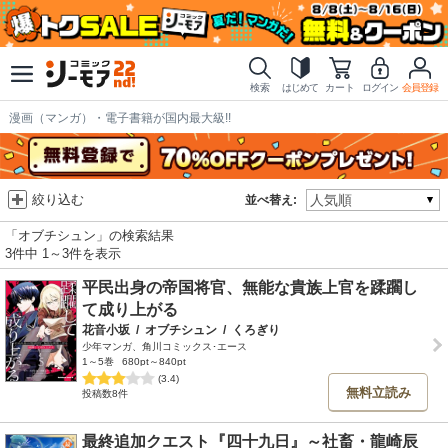
検索
はじめて
カート
ログイン
会員登録
漫画（マンガ）・電子書籍が国内最大級!!
絞り込む
並べ替え:
「オブチシュン」の検索結果
3件中 1～3件を表示
平民出身の帝国将官、無能な貴族上官を蹂躙し
て成り上がる
花音小坂
/
オブチシュン
/
くろぎり
少年マンガ、角川コミックス･エース
1～5巻
680pt～840pt
(3.4)
無料立読み
投稿数8件
最終追加クエスト『四十九日』～社畜・龍崎辰