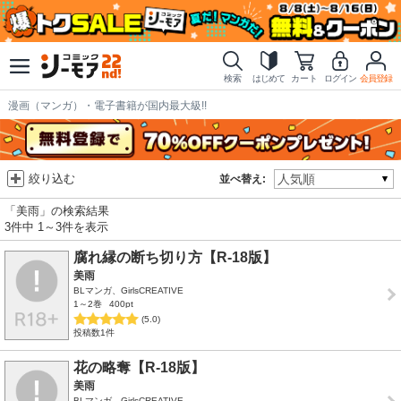
検索
はじめて
カート
ログイン
会員登録
漫画（マンガ）・電子書籍が国内最大級!!
絞り込む
並べ替え:
「美雨」の検索結果
3件中 1～3件を表示
腐れ縁の断ち切り方【R-18版】
美雨
BLマンガ、GirlsCREATIVE
1～2巻
400pt
(5.0)
投稿数1件
花の略奪【R-18版】
美雨
BLマンガ、GirlsCREATIVE