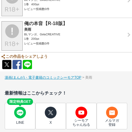
1巻
400pt
レビュー投稿数0件
俺の本音【R-18版】
美雨
BLマンガ、GirlsCREATIVE
1巻
200pt
レビュー投稿数0件
この作品をシェアしよう
漫画(まんが)・電子書籍のコミックシーモアTOP
美雨
最新情報はここからチェック！
限定特典GET
シーモア
メルマガ
LINE
X
ちゃんねる
登録