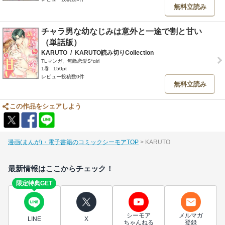
無料立読み
チャラ男な幼なじみは意外と一途で割と甘い
（単話版）
KARUTO
/
KARUTO読み切りCollection
TLマンガ、無敵恋愛S*girl
1巻
150pt
レビュー投稿数0件
無料立読み
この作品をシェアしよう
漫画(まんが)・電子書籍のコミックシーモアTOP
KARUTO
最新情報はここからチェック！
限定特典GET
シーモア
メルマガ
LINE
X
ちゃんねる
登録