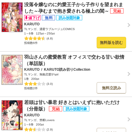
没落令嬢なのに灼愛王子から子作りを望まれま
した～孕むまで抱き愛される極上の閨～
KARUTO
TLマンガ、濃蜜ラブルージュCOMICS
1～6巻
125pt～250pt
(4.8)
無料版を読む
投稿数6件
羽山さんの蜜愛教育 オフィスで交わる甘い欲情
（単話版）
KARUTO
/
KARUTO読み切りCollection
TLマンガ、無敵恋愛S*girl
1巻
200pt
(3.0)
無料立読み
投稿数2件
若頭は甘い暴君 好きとはいえずに抱いただけ
（分冊版）
KARUTO
TLマンガ、禁断Lovers
1～6巻
200pt
(2.9)