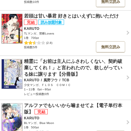
無料立読み
投稿数10件
若頭は甘い暴君 好きとはいえずに抱いただけ
KARUTO
TLマンガ、禁断Lovers
1巻
700pt
(2.8)
無料立読み
投稿数5件
精霊に「お前は主人にふさわしくない、契約破
棄してくれ！」と言われたので、欲しがってい
る妹に譲ります【分冊版】
KARUTO
/
風野フウ
/
TCB
少女マンガ、ＦＬＯＳ ＣＯＭＩＣ
1～11巻
0pt～80pt
レビュー投稿数0件
アルファでもいいから噛ませてよ【電子単行本
版】
KARUTO
BLマンガ、Blue Moon
1巻
500pt