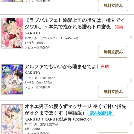
レビュー投稿数0件
無料立読み
【ラブパルフェ】溺愛上司の指先は、極甘でイ
ジワル。～本気で抱かれる濡れトロ蜜夜
KARUTO
TLマンガ、ラブパルフェ（LoveParfait）
1～6巻
200pt
レビュー投稿数0件
無料立読み
アルファでもいいから噛ませてよ
KARUTO
BLマンガ、Blue Moon
1～6巻
0pt～200pt
レビュー投稿数0件
無料立読み
オネエ男子の腰うずマッサージ 長くて甘い指先
がオクまでほぐす（単話版）
KARUTO
/
KARUTO読み切りCollection
TLマンガ、無敵恋愛S*girl
1巻
200pt
レビュー投稿数0件