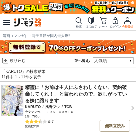
検索
はじめて
カート
ログイン
会員登録
漫画（マンガ）・電子書籍が国内最大級!!
絞り込む
並べ替え:
「KARUTO」の検索結果
11件中 1～11件を表示
精霊に「お前は主人にふさわしくない、契約破
棄してくれ！」と言われたので、欲しがってい
る妹に譲ります
KARUTO
/
風野フウ
/
TCB
少女マンガ、ＦＬＯＳ ＣＯＭＩＣ
1巻
760pt
(3.5)
無料立読み
投稿数2件