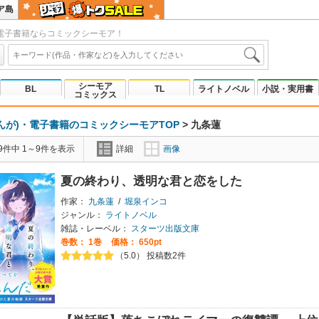
ア島
電子書籍ならコミックシーモア！
シーモア
BL
TL
ライトノベル
小説・実用書
コミックス
んが)・電子書籍のコミックシーモアTOP
>
九条蓮
9件中 1～9件を表示
詳細
画像
夏の終わり、透明な君と恋をした
作家：
九条蓮
/
堀泉インコ
ジャンル：
ライトノベル
雑誌・レーベル：
スターツ出版文庫
巻数：
1巻
価格： 650pt
（5.0） 投稿数2件