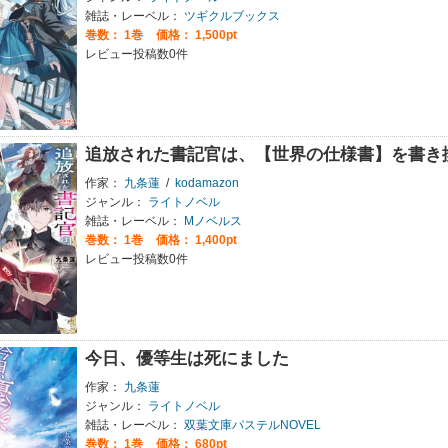
雑誌・レーベル：
ツギクルブックス
巻数：
1巻
価格： 1,500pt
レビュー投稿数0件
追放された書記官は、【世界の仕様書】を書き
作家：
九条蓮
/
kodamazon
ジャンル：
ライトノベル
雑誌・レーベル：
Mノベルス
巻数：
1巻
価格： 1,400pt
レビュー投稿数0件
今日、優等生は死にました
作家：
九条蓮
ジャンル：
ライトノベル
雑誌・レーベル：
双葉文庫パステルNOVEL
巻数：
1巻
価格： 680pt