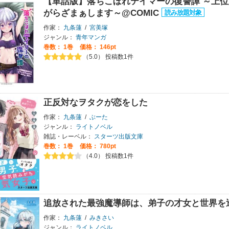
【単話版】落ちこぼれテイマーの復讐譚 ～上
がらざまぁします～@COMIC
作家：
九条蓮
/
宮美塚
ジャンル：
青年マンガ
巻数：
1巻
価格： 146pt
（5.0） 投稿数1件
正反対なヲタクが恋をした
作家：
九条蓮
/
ぶーた
ジャンル：
ライトノベル
雑誌・レーベル：
スターツ出版文庫
巻数：
1巻
価格： 780pt
（4.0） 投稿数1件
追放された最強魔導師は、弟子の才女と世界を
作家：
九条蓮
/
みきさい
ジャンル：
ライトノベル