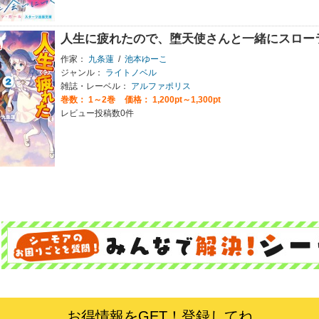
人生に疲れたので、堕天使さんと一緒にスロー
作家：
九条蓮
/
池本ゆーこ
ジャンル：
ライトノベル
雑誌・レーベル：
アルファポリス
巻数：
1～2巻
価格： 1,200pt～1,300pt
レビュー投稿数0件
お得情報をGET！登録してね