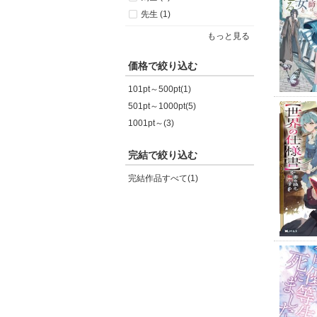
先生 (1)
もっと見る
価格で絞り込む
101pt～500pt(1)
501pt～1000pt(5)
1001pt～(3)
完結で絞り込む
完結作品すべて(1)