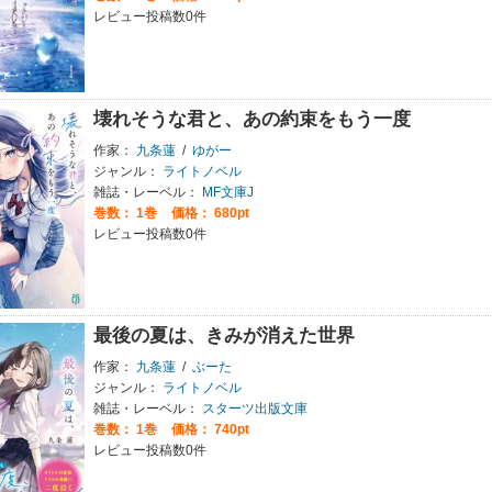
レビュー投稿数0件
壊れそうな君と、あの約束をもう一度
作家：
九条蓮
/
ゆがー
ジャンル：
ライトノベル
雑誌・レーベル：
MF文庫J
巻数：
1巻
価格： 680pt
レビュー投稿数0件
最後の夏は、きみが消えた世界
作家：
九条蓮
/
ぶーた
ジャンル：
ライトノベル
雑誌・レーベル：
スターツ出版文庫
巻数：
1巻
価格： 740pt
レビュー投稿数0件