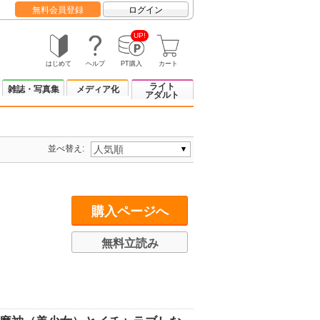
無料会員登録
ログイン
UP!
はじめて
ヘルプ
PT購入
カート
ライト
雑誌・写真集
メディア化
アダルト
並べ替え:
購入ページへ
無料立読み