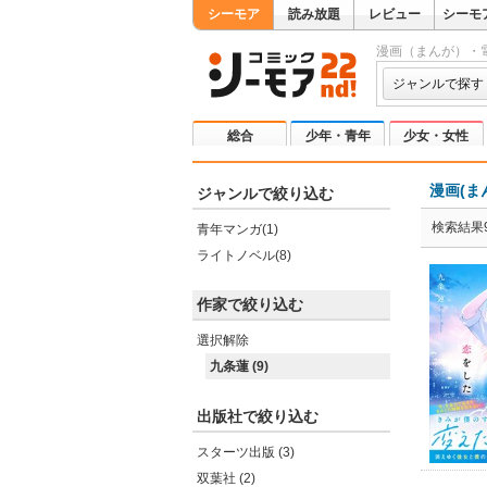
シーモア
読み放題
レビュー
シーモ
漫画（まんが）・
ジャンルで探す
総合
少年・青年
少女・女性
漫画(ま
ジャンルで絞り込む
検索結果
青年マンガ(1)
ライトノベル(8)
作家で絞り込む
選択解除
九条蓮 (9)
出版社で絞り込む
スターツ出版 (3)
双葉社 (2)