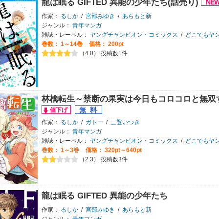
龍は眠る GIFTED 異能の少年たち(話売り)
作家：
るしか
/
宮部みゆき
/
あらもと新
ジャンル：
青年マンガ
雑誌・レーベル：
ヤングチャンピオン・コミックス
/
どこでもヤン
巻数：
1～14巻
価格： 200pt
（4.0） 投稿数1件
林檎転生～禁断の果実は今日もコロコロと無双
作家：
るしか
/
ガトー
/
三登いつき
ジャンル：
青年マンガ
雑誌・レーベル：
ヤングチャンピオン・コミックス
/
どこでもヤン
巻数：
1～3巻
価格： 320pt～640pt
（2.3） 投稿数3件
龍は眠る GIFTED 異能の少年たち
作家：
るしか
/
宮部みゆき
/
あらもと新
ジャンル：
青年マンガ