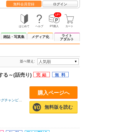
無料会員登録
ログイン
UP!
はじめて
ヘルプ
PT購入
カート
ライト
雑誌・写真集
メディア化
アダルト
並べ替え:
る～(話売り)
購入ページへ
グチャンピオン
無料版を読む