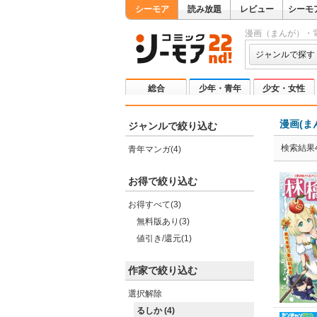
シーモア
読み放題
レビュー
シーモ
漫画（まんが）・
ジャンルで探す
総合
少年・青年
少女・女性
漫画(ま
ジャンルで絞り込む
検索結果
青年マンガ(4)
お得で絞り込む
お得すべて(3)
無料版あり(3)
値引き/還元(1)
作家で絞り込む
選択解除
るしか (4)