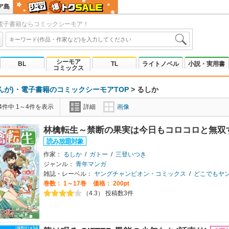
ア島
電子書籍ならコミックシーモア！
シーモア
BL
TL
ライトノベル
小説・実用書
コミックス
んが)・電子書籍のコミックシーモアTOP
>
るしか
4件中 1～4件を表示
詳細
画像
林檎転生～禁断の果実は今日もコロコロと無双す
作家：
るしか
/
ガトー
/
三登いつき
ジャンル：
青年マンガ
雑誌・レーベル：
ヤングチャンピオン・コミックス
/
どこでもヤン
巻数：
1～17巻
価格： 200pt
（4.3） 投稿数3件