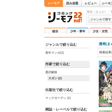
シーモア
読み放題
レビュー
シーモ
漫画（まんが）・
ジャンルで探す
総合
少年・青年
少女・女性
漫画(ま
ジャンルで絞り込む
検索結果
青年マンガ(2)
作家で絞り込む
選択解除
スガン (2)
出版社で絞り込む
マッグガーデン (2)
雑誌・レーベルで絞り込む