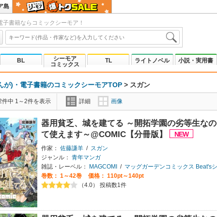
ア島
電子書籍ならコミックシーモア！
シーモア
BL
TL
ライトノベル
小説・実用書
コミックス
んが)・電子書籍のコミックシーモアTOP
>
スガン
2件中 1～2件を表示
詳細
画像
器用貧乏、城を建てる ～開拓学園の劣等生な
て使えます～@COMIC【分冊版】
作家：
佐藤謙羊
/
スガン
ジャンル：
青年マンガ
雑誌・レーベル：
MAGCOMI
/
マッグガーデンコミックス Beat's
巻数：
1～42巻
価格： 110pt～140pt
（4.0） 投稿数1件