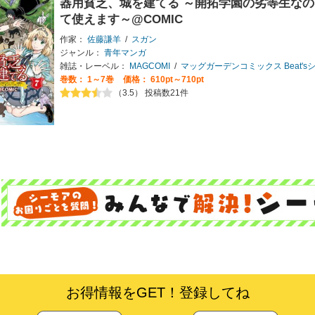
器用貧乏、城を建てる ～開拓学園の劣等生な
て使えます～@COMIC
作家：
佐藤謙羊
/
スガン
ジャンル：
青年マンガ
雑誌・レーベル：
MAGCOMI
/
マッグガーデンコミックス Beat's
巻数：
1～7巻
価格： 610pt～710pt
（3.5） 投稿数21件
お得情報をGET！登録してね