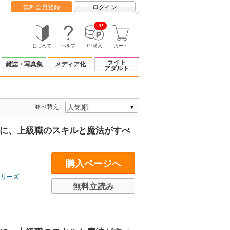
無料会員登録
ログイン
UP!
はじめて
ヘルプ
PT購入
カート
ライト
雑誌・写真集
メディア化
アダルト
並べ替え:
のに、上級職のスキルと魔法がすべ
購入ページへ
シリーズ
無料立読み