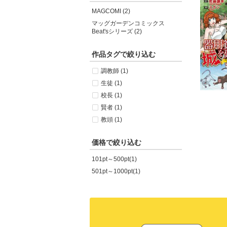
MAGCOMI (2)
マッグガーデンコミックス
Beat'sシリーズ (2)
作品タグで絞り込む
調教師 (1)
生徒 (1)
校長 (1)
賢者 (1)
教頭 (1)
価格で絞り込む
101pt～500pt(1)
501pt～1000pt(1)