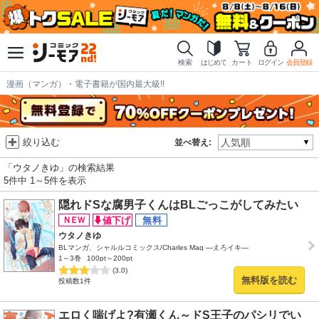
検索
はじめて
カート
ログイン
会員登録
漫画（マンガ）・電子書籍が国内最大級!!
絞り込む
並べ替え:
「ウタノきゆ」の検索結果
5件中 1～5件を表示
隠れドSな腐男子くんはBLごっこがしてみたい
ウタノきゆ
BLマンガ、シャルルコミックス/Charles Mag ―えろイキ―
1～3巻
100pt～200pt
(3.0)
無料版を読む
投稿数1件
エロく喘げよ?有瀬くん～ドS王子のパシリでい