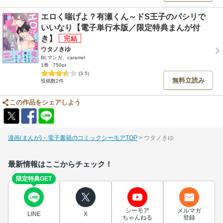
エロく喘げよ？有瀬くん～ドS王子のパシリで
いいなり【電子単行本版／限定特典まんが付
き】
ウタノきゆ
BLマンガ、caramel
1巻
750pt
(3.5)
無料立読み
投稿数2件
この作品をシェアしよう
漫画(まんが)・電子書籍のコミックシーモアTOP
ウタノきゆ
最新情報はここからチェック！
限定特典GET
シーモア
メルマガ
LINE
X
ちゃんねる
登録