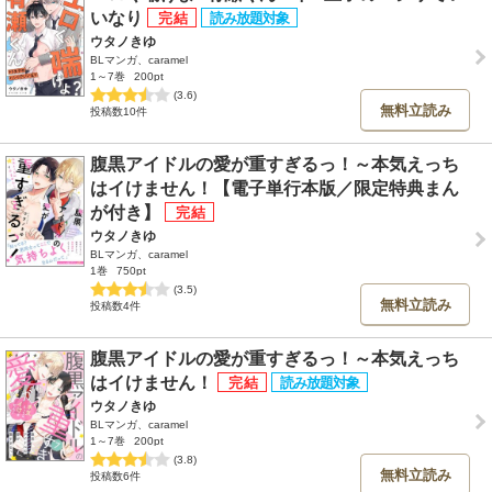
いなり
ウタノきゆ
BLマンガ、caramel
1～7巻
200pt
(3.6)
無料立読み
投稿数10件
腹黒アイドルの愛が重すぎるっ！～本気えっち
はイけません！【電子単行本版／限定特典まん
が付き】
ウタノきゆ
BLマンガ、caramel
1巻
750pt
(3.5)
無料立読み
投稿数4件
腹黒アイドルの愛が重すぎるっ！～本気えっち
はイけません！
ウタノきゆ
BLマンガ、caramel
1～7巻
200pt
(3.8)
無料立読み
投稿数6件