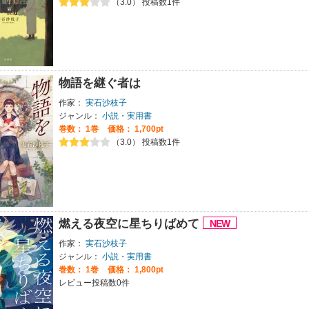
（3.0） 投稿数1件
物語を継ぐ者は
作家：
実石沙枝子
ジャンル：
小説・実用書
巻数：
1巻
価格： 1,700pt
（3.0） 投稿数1件
燃える夜空に星ちりばめて
作家：
実石沙枝子
ジャンル：
小説・実用書
巻数：
1巻
価格： 1,800pt
レビュー投稿数0件