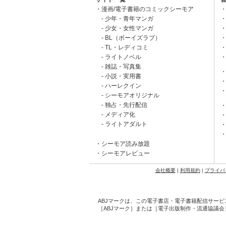
漫画/電子書籍のコミックシーモア
少年・青年マンガ
少女・女性マンガ
BL（ボーイズラブ）
TL・レディコミ
ライトノベル
雑誌・写真集
小説・実用書
ハーレクイン
シーモアオリジナル
独占・先行配信
メディア化
ライトアダルト
シーモア読み放題
シーモアレビュー
会社概要
|
利用規約
|
プライバ
ABJマークは、この電子書店・電子書籍配信サービ
［ABJマーク］または［電子出版制作・流通協議