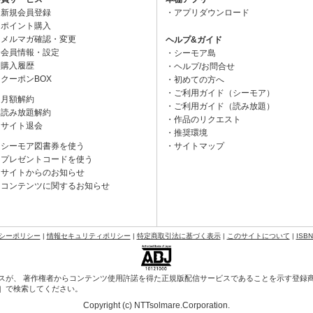
新規会員登録
アプリダウンロード
ポイント購入
メルマガ確認・変更
ヘルプ&ガイド
会員情報・設定
シーモア島
購入履歴
ヘルプ/お問合せ
クーポンBOX
初めての方へ
ご利用ガイド（シーモア）
月額解約
ご利用ガイド（読み放題）
読み放題解約
作品のリクエスト
サイト退会
推奨環境
シーモア図書券を使う
サイトマップ
プレゼントコードを使う
サイトからのお知らせ
コンテンツに関するお知らせ
シーポリシー
|
情報セキュリティポリシー
|
特定商取引法に基づく表示
|
このサイトについて
|
ISB
スが、 著作権者からコンテンツ使用許諾を得た正規版配信サービスであることを示す登録商標（
会］で検索してください。
Copyright (c) NTTsolmare.Corporation.