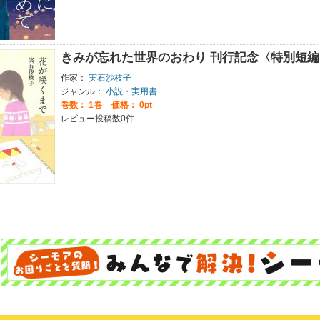
きみが忘れた世界のおわり 刊行記念〈特別短
作家：
実石沙枝子
ジャンル：
小説・実用書
巻数：
1巻
価格： 0pt
レビュー投稿数0件