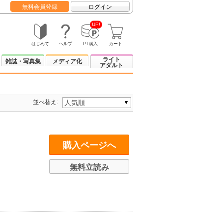
無料会員登録
ログイン
UP!
はじめて
ヘルプ
PT購入
カート
ライト
雑誌・写真集
メディア化
アダルト
並べ替え:
購入ページへ
無料立読み