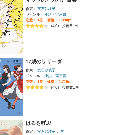
マッドのイカれた青春
作家：
実石沙枝子
ジャンル：
小説・実用書
巻数：
1巻
価格： 1,800pt
（4.0） 投稿数1件
17歳のサリーダ
作家：
実石沙枝子
ジャンル：
小説・実用書
巻数：
1巻
価格： 1,710pt
（4.0） 投稿数1件
はるを呼ぶ
作家：
実石沙枝子
/
与