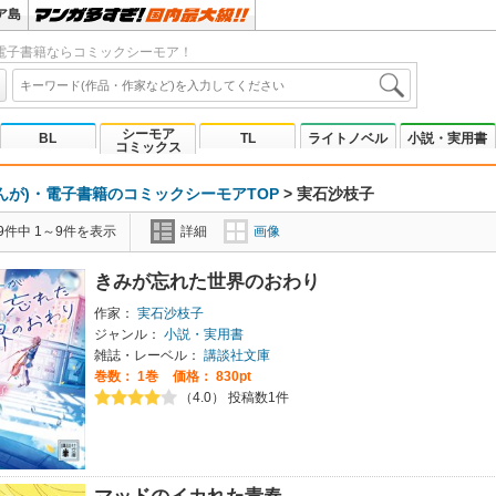
ア島
電子書籍ならコミックシーモア！
シーモア
BL
TL
ライトノベル
小説・実用書
コミックス
んが)・電子書籍のコミックシーモアTOP
>
実石沙枝子
9件中 1～9件を表示
詳細
画像
きみが忘れた世界のおわり
作家：
実石沙枝子
ジャンル：
小説・実用書
雑誌・レーベル：
講談社文庫
巻数：
1巻
価格： 830pt
（4.0） 投稿数1件