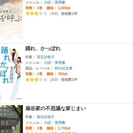
ジャンル：
小説・実用書
巻数：
1巻
価格： 1,800pt
（3.0） 投稿数1件
踊れ、かっぽれ
作家：
実石沙枝子
ジャンル：
小説・実用書
雑誌・レーベル：
祥伝社文庫
巻数：
1巻
価格： 760pt
（3.0） 投稿数1件
扇谷家の不思議な家じまい
作家：
実石沙枝子
ジャンル：
小説・実用書
巻数：
1巻
価格： 1,700pt