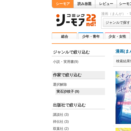
シーモア
読み放題
レビュー
シーモ
漫画（まんが）・
ジャンルで探す
総合
少年・青年
少女・女性
漫画(ま
ジャンルで絞り込む
検索結果
小説・実用書(9)
作家で絞り込む
選択解除
実石沙枝子 (9)
出版社で絞り込む
講談社 (3)
祥伝社 (3)
双葉社 (2)