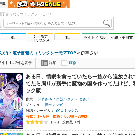
ア島
電子書籍ならコミックシーモア！
シーモア
BL
TL
ライトノベル
小説・実用書
コミックス
んが)・電子書籍のコミックシーモアTOP
>
伊草さゆ
2件中 1～2件を表示
詳細
画像
ある日、惰眠を貪っていたら一族から追放され
てたら周りが勝手に魔物の国を作ってたけど、
ック版
作家：
伊草さゆ
/
白波ハクア
/
まさよ
ジャンル：
青年マンガ
雑誌・レーベル：
BKコミックス
巻数：
1～6巻
価格： 650pt～780pt
（3.8） 投稿数10件