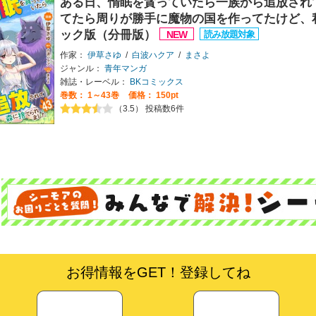
ある日、惰眠を貪っていたら一族から追放され
てたら周りが勝手に魔物の国を作ってたけど、
ック版（分冊版）
作家：
伊草さゆ
/
白波ハクア
/
まさよ
ジャンル：
青年マンガ
雑誌・レーベル：
BKコミックス
巻数：
1～43巻
価格： 150pt
（3.5） 投稿数6件
お得情報をGET！登録してね