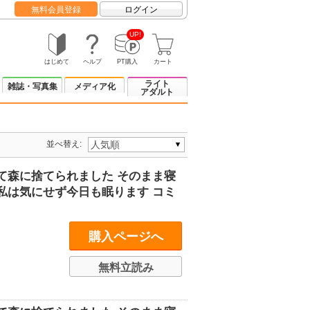
無料会員登録
ログイン
UP!
はじめて
ヘルプ
PT購入
カート
ライト
雑誌・写真集
メディア化
アダルト
並べ替え:
て森に捨てられました そのまま寝
私は気にせず今日も眠ります コミ
購入ページへ
無料立読み