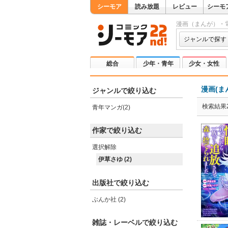
シーモア
読み放題
レビュー
シーモ
漫画（まんが）・
ジャンルで探す
総合
少年・青年
少女・女性
漫画(ま
ジャンルで絞り込む
検索結果
青年マンガ(2)
作家で絞り込む
選択解除
伊草さゆ (2)
出版社で絞り込む
ぶんか社 (2)
雑誌・レーベルで絞り込む