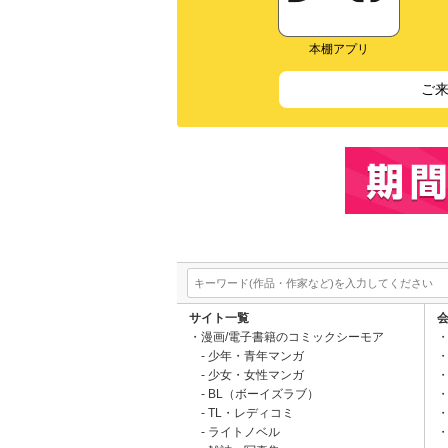
本棚アプリ
ご
サイト一覧
漫画/電子書籍のコミックシーモア
少年・青年マンガ
少女・女性マンガ
BL（ボーイズラブ）
TL・レディコミ
ライトノベル