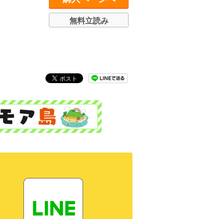
無料立読み