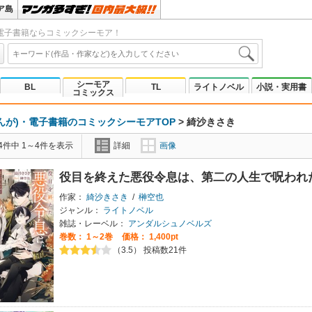
ア島
電子書籍ならコミックシーモア！
シーモア
BL
TL
ライトノベル
小説・実用書
コミックス
んが)・電子書籍のコミックシーモアTOP
>
綺沙きさき
4件中 1～4件を表示
詳細
画像
役目を終えた悪役令息は、第二の人生で呪われ
作家：
綺沙きさき
/
榊空也
ジャンル：
ライトノベル
雑誌・レーベル：
アンダルシュノベルズ
巻数：
1～2巻
価格： 1,400pt
（3.5） 投稿数21件