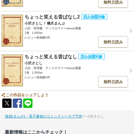
無料立読み
ちょっと笑える昔ばなし2
小沢さとし
/
橋爪まんぷ
小説・実用書、ディスカヴァーebook選書
1巻
1,600pt
レビュー投稿数0件
無料立読み
ちょっと笑える昔ばなし
小沢さとし
小説・実用書、ディスカヴァーebook選書
1巻
1,500pt
レビュー投稿数0件
無料立読み
この作品をシェアしよう
漫画(まんが)・電子書籍のコミックシーモアTOP
小沢さとし
最新情報はここからチェック！