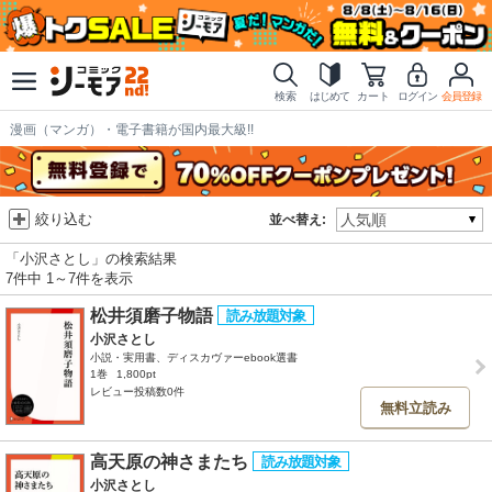
検索
はじめて
カート
ログイン
会員登録
漫画（マンガ）・電子書籍が国内最大級!!
絞り込む
並べ替え:
「小沢さとし」の検索結果
7件中 1～7件を表示
松井須磨子物語
小沢さとし
小説・実用書、ディスカヴァーebook選書
1巻
1,800pt
レビュー投稿数0件
無料立読み
高天原の神さまたち
小沢さとし