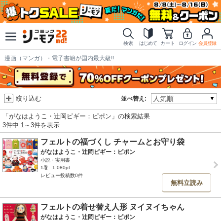
検索
はじめて
カート
ログイン
会員登録
漫画（マンガ）・電子書籍が国内最大級!!
絞り込む
並べ替え:
「がなはようこ・辻岡ピギー：ピポン」の検索結果
3件中 1～3件を表示
フェルトの福づくし チャームとお守り袋
がなはようこ・辻岡ピギー：ピポン
小説・実用書
1巻
1,080pt
レビュー投稿数0件
無料立読み
フェルトの着せ替え人形 ヌイヌイちゃん
がなはようこ・辻岡ピギー：ピポン