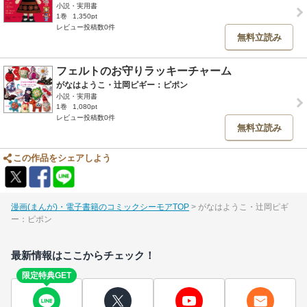
小説・実用書
1巻
1,350pt
レビュー投稿数0件
無料立読み
フェルトのお守りラッキーチャーム
がなはようこ・辻岡ピギー：ピポン
小説・実用書
1巻
1,080pt
レビュー投稿数0件
無料立読み
この作品をシェアしよう
漫画(まんが)・電子書籍のコミックシーモアTOP
がなはようこ・辻岡ピギ
ー：ピポン
最新情報はここからチェック！
限定特典GET