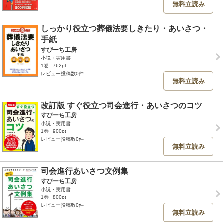
無料立読み
しっかり役立つ葬儀法要しきたり・あいさつ・
手紙
すぴーち工房
小説・実用書
1巻
762pt
レビュー投稿数0件
無料立読み
改訂版 すぐ役立つ司会進行・あいさつのコツ
すぴーち工房
小説・実用書
1巻
900pt
レビュー投稿数0件
無料立読み
司会進行あいさつ文例集
すぴーち工房
小説・実用書
1巻
800pt
レビュー投稿数0件
無料立読み