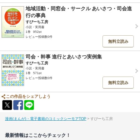
地域活動・同窓会・サークル あいさつ・司会進
行の事典
すぴーち工房
小説・実用書
1巻
952pt
レビュー投稿数0件
無料立読み
司会・幹事 進行とあいさつ実例集
すぴーち工房
小説・実用書
1巻
571pt
レビュー投稿数0件
無料立読み
この作品をシェアしよう
漫画(まんが)・電子書籍のコミックシーモアTOP
すぴーち工房
最新情報はここからチェック！