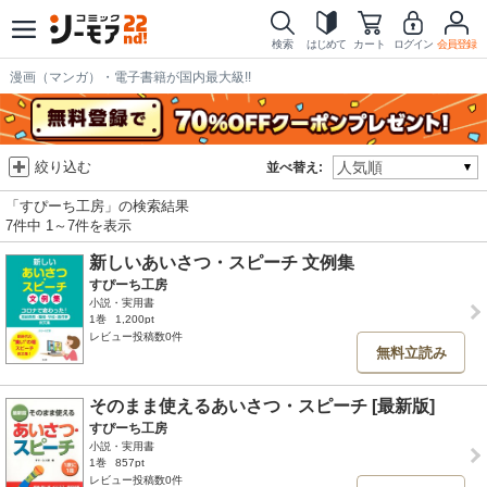
検索
はじめて
カート
ログイン
会員登録
漫画（マンガ）・電子書籍が国内最大級!!
絞り込む
並べ替え:
「すぴーち工房」の検索結果
7件中 1～7件を表示
新しいあいさつ・スピーチ 文例集
すぴーち工房
小説・実用書
1巻
1,200pt
レビュー投稿数0件
無料立読み
そのまま使えるあいさつ・スピーチ [最新版]
すぴーち工房
小説・実用書
1巻
857pt
レビュー投稿数0件