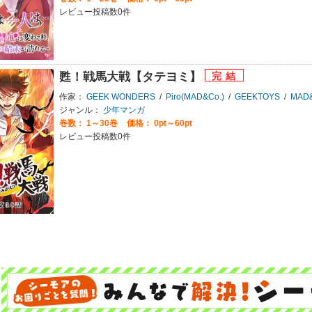
レビュー投稿数0件
甦！戦馬大戦【タテヨミ】
作家：
GEEK WONDERS
/
Piro(MAD&Co.)
/
GEEKTOYS
/
MAD&
ジャンル：
少年マンガ
巻数：
1～30巻
価格： 0pt～60pt
レビュー投稿数0件