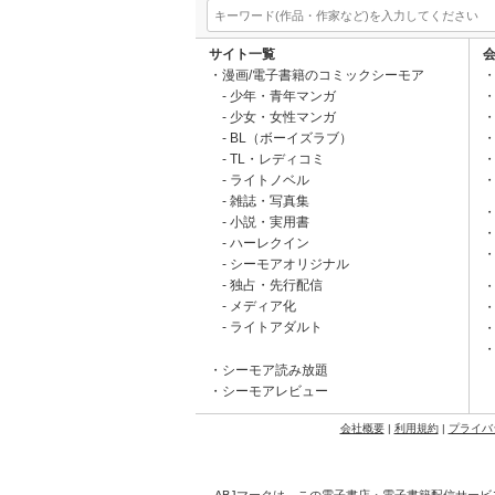
サイト一覧
漫画/電子書籍のコミックシーモア
少年・青年マンガ
少女・女性マンガ
BL（ボーイズラブ）
TL・レディコミ
ライトノベル
雑誌・写真集
小説・実用書
ハーレクイン
シーモアオリジナル
独占・先行配信
メディア化
ライトアダルト
シーモア読み放題
シーモアレビュー
会社概要
|
利用規約
|
プライバ
ABJマークは、この電子書店・電子書籍配信サービ