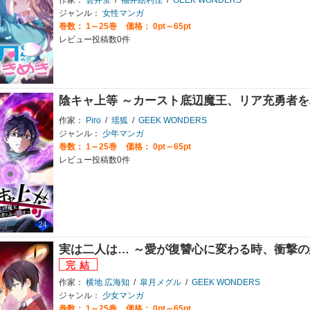
作家：
雲井蛍
/
福井絵利佳
/
GEEK WONDERS
ジャンル：
女性マンガ
巻数：
1～25巻
価格： 0pt～65pt
レビュー投稿数0件
陰キャ上等 ～カースト底辺魔王、リア充勇者
作家：
Piro
/
瑶狐
/
GEEK WONDERS
ジャンル：
少年マンガ
巻数：
1～25巻
価格： 0pt～65pt
レビュー投稿数0件
実は二人は… ～愛が復讐心に変わる時、衝撃
作家：
横地 広海知
/
皐月メグル
/
GEEK WONDERS
ジャンル：
少女マンガ
巻数：
1～25巻
価格： 0pt～65pt