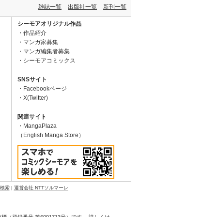
雑誌一覧
出版社一覧
新刊一覧
シーモアオリジナル作品
作品紹介
マンガ家募集
マンガ編集者募集
シーモアコミックス
SNSサイト
Facebookページ
X(Twitter)
関連サイト
MangaPlaza
（English Manga Store）
N検索
|
運営会社 NTTソルマーレ
登録番号 第6091713号）です。 詳しくは