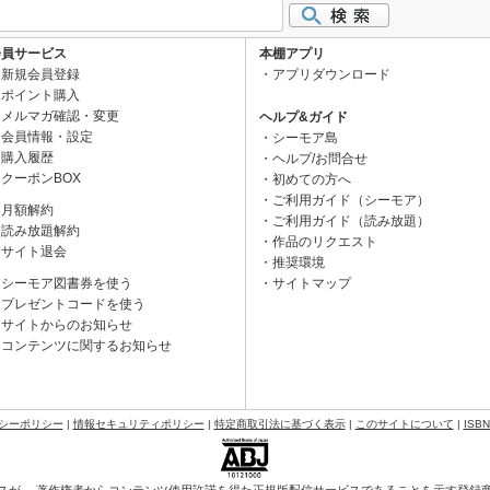
会員サービス
本棚アプリ
新規会員登録
アプリダウンロード
ポイント購入
メルマガ確認・変更
ヘルプ&ガイド
会員情報・設定
シーモア島
購入履歴
ヘルプ/お問合せ
クーポンBOX
初めての方へ
ご利用ガイド（シーモア）
月額解約
ご利用ガイド（読み放題）
読み放題解約
作品のリクエスト
サイト退会
推奨環境
シーモア図書券を使う
サイトマップ
プレゼントコードを使う
サイトからのお知らせ
コンテンツに関するお知らせ
シーポリシー
|
情報セキュリティポリシー
|
特定商取引法に基づく表示
|
このサイトについて
|
ISB
スが、 著作権者からコンテンツ使用許諾を得た正規版配信サービスであることを示す登録商標（