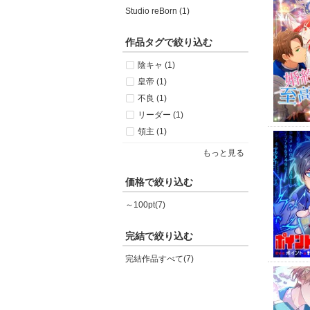
Studio reBorn (1)
作品タグで絞り込む
陰キャ (1)
皇帝 (1)
不良 (1)
リーダー (1)
領主 (1)
もっと見る
価格で絞り込む
～100pt(7)
完結で絞り込む
完結作品すべて(7)