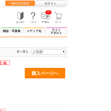
無料会員登録
ログイン
UP!
はじめて
ヘルプ
PT購入
カート
ライト
雑誌・写真集
メディア化
アダルト
並べ替え:
購入ページへ