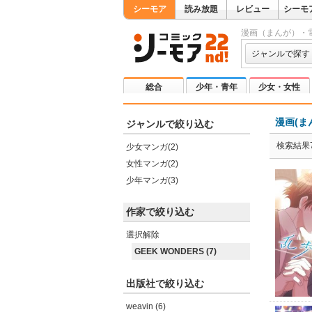
シーモア
読み放題
レビュー
シーモ
漫画（まんが）・
ジャンルで探す
総合
少年・青年
少女・女性
漫画(ま
ジャンルで絞り込む
検索結果
少女マンガ(2)
女性マンガ(2)
少年マンガ(3)
作家で絞り込む
選択解除
GEEK WONDERS (7)
出版社で絞り込む
weavin (6)