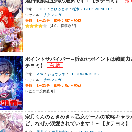
婚約破棄は至高の選択です！【タテヨミ】
作家：
OTCL
/
まひるまや
/
桜木
/
GEEK WONDERS
ジャンル：
少女マンガ
巻数：
1～25巻
価格： 0pt～65pt
（4.0） 投稿数2件
ポイントサバイバー～貯めたポイントは戦闘力
テヨミ】
作家：
Piro
/
ジョウフネ
/
GEEK WONDERS
ジャンル：
少年マンガ
巻数：
1～25巻
価格： 0pt～65pt
レビュー投稿数0件
宗月くんのときめき～乙女ゲームの攻略キャラ
ど、なぜか溺愛されています！～【タテヨミ】