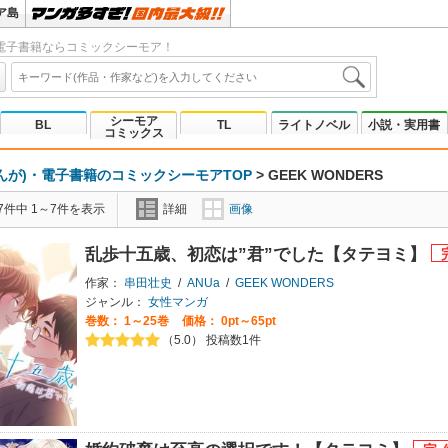
ア島
電子書籍ならコミックシーモア！
シーモア
BL
TL
ライトノベル
小説・実用書
コミックス
んが)・電子書籍のコミックシーモアTOP
>
GEEK WONDERS
7件中 1～7件を表示
詳細
画像
乱歩十五歳、初恋は”君”でした【タテヨミ】
作家：
串田壮史
/
ANUa
/
GEEK WONDERS
ジャンル：
女性マンガ
巻数：
1～25巻
価格： 0pt～65pt
（5.0） 投稿数1件