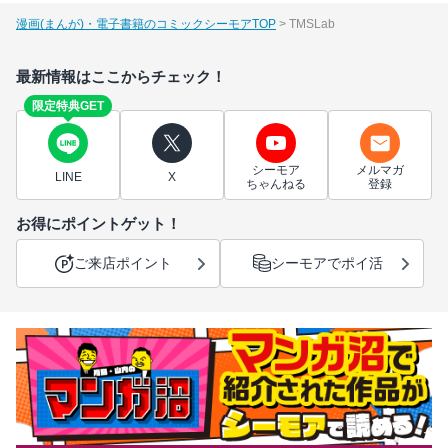
漫画(まんが)・電子書籍のコミックシーモアTOP
TMSLab
最新情報はここからチェック！
限定特典GET
シーモア
メルマガ
LINE
X
ちゃんねる
登録
お得にポイントゲット！
ご来店ポイント
シーモアでポイ活