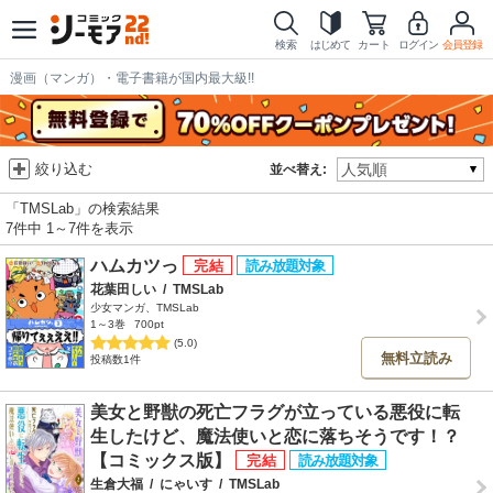
検索
はじめて
カート
ログイン
会員登録
漫画（マンガ）・電子書籍が国内最大級!!
絞り込む
並べ替え:
「TMSLab」の検索結果
7件中 1～7件を表示
ハムカツっ
花葉田しい
/
TMSLab
少女マンガ、TMSLab
1～3巻
700pt
(5.0)
無料立読み
投稿数1件
美女と野獣の死亡フラグが立っている悪役に転
生したけど、魔法使いと恋に落ちそうです！？
【コミックス版】
生倉大福
/
にゃいす
/
TMSLab