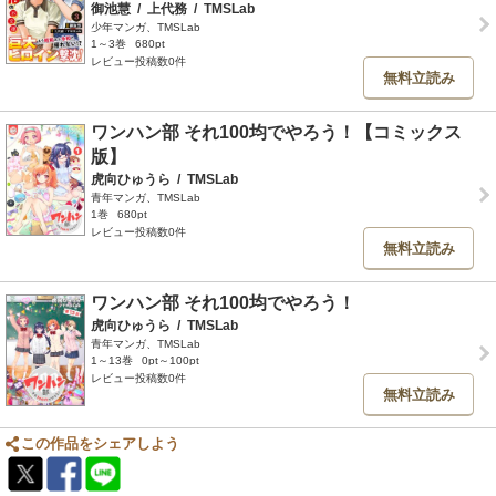
御池慧
/
上代務
/
TMSLab
少年マンガ、TMSLab
1～3巻
680pt
レビュー投稿数0件
無料立読み
ワンハン部 それ100均でやろう！【コミックス
版】
虎向ひゅうら
/
TMSLab
青年マンガ、TMSLab
1巻
680pt
レビュー投稿数0件
無料立読み
ワンハン部 それ100均でやろう！
虎向ひゅうら
/
TMSLab
青年マンガ、TMSLab
1～13巻
0pt～100pt
レビュー投稿数0件
無料立読み
この作品をシェアしよう