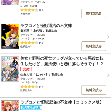
少女マンガ、TMSLab
1～2巻
680pt
(4.3)
無料立読み
投稿数4件
ラブコメと怪獣退治の不文律
御池慧
/
上代務
/
TMSLab
少年マンガ、TMSLab
1～31巻
0pt～100pt
(4.0)
無料立読み
投稿数1件
美女と野獣の死亡フラグが立っている悪役に転
生したけど、魔法使いと恋に落ちそうです！？
生倉大福
/
にゃいす
/
TMSLab
少女マンガ、TMSLab
1～12巻
100pt
(4.0)
無料立読み
投稿数1件
ラブコメと怪獣退治の不文律【コミックス版】