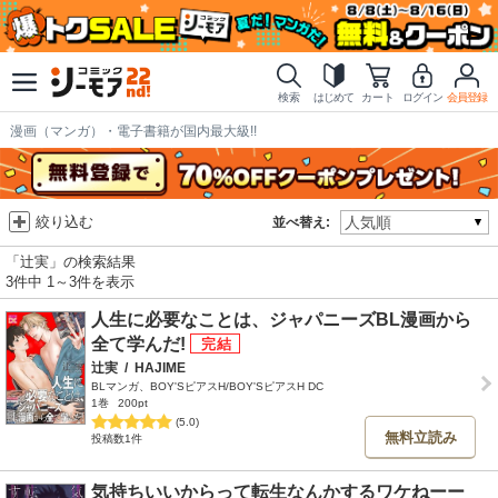
検索
はじめて
カート
ログイン
会員登録
漫画（マンガ）・電子書籍が国内最大級!!
絞り込む
並べ替え:
「辻実」の検索結果
3件中 1～3件を表示
人生に必要なことは、ジャパニーズBL漫画から
全て学んだ!
辻実
/
HAJIME
BLマンガ、BOY'SピアスH/BOY'SピアスH DC
1巻
200pt
(5.0)
無料立読み
投稿数1件
気持ちいいからって転生なんかするワケねーー