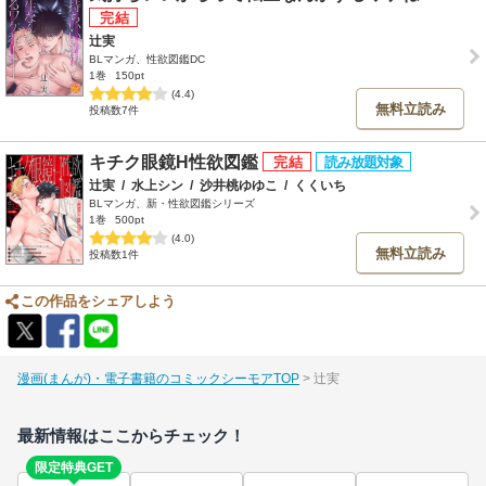
辻実
BLマンガ、性欲図鑑DC
1巻
150pt
(4.4)
無料立読み
投稿数7件
キチク眼鏡H性欲図鑑
辻実
/
水上シン
/
沙井桃ゆゆこ
/
くくいち
BLマンガ、新・性欲図鑑シリーズ
1巻
500pt
(4.0)
無料立読み
投稿数1件
この作品をシェアしよう
漫画(まんが)・電子書籍のコミックシーモアTOP
辻実
最新情報はここからチェック！
限定特典GET