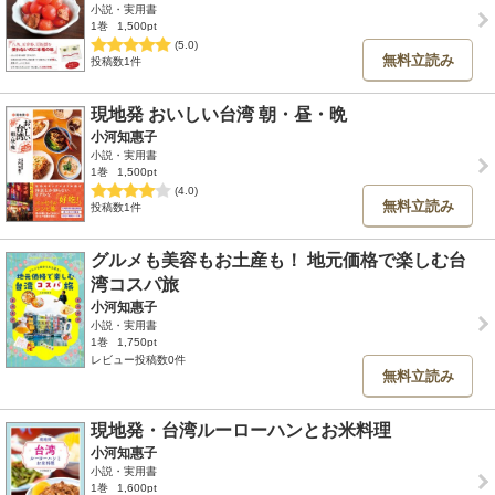
小説・実用書
1巻
1,500pt
(5.0)
無料立読み
投稿数1件
現地発 おいしい台湾 朝・昼・晩
小河知惠子
小説・実用書
1巻
1,500pt
(4.0)
無料立読み
投稿数1件
グルメも美容もお土産も！ 地元価格で楽しむ台
湾コスパ旅
小河知惠子
小説・実用書
1巻
1,750pt
レビュー投稿数0件
無料立読み
現地発・台湾ルーローハンとお米料理
小河知惠子
小説・実用書
1巻
1,600pt