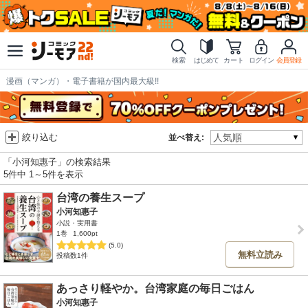
検索
はじめて
カート
ログイン
会員登録
漫画（マンガ）・電子書籍が国内最大級!!
絞り込む
並べ替え:
「小河知惠子」の検索結果
5件中 1～5件を表示
台湾の養生スープ
小河知惠子
小説・実用書
1巻
1,600pt
(5.0)
無料立読み
投稿数1件
あっさり軽やか。台湾家庭の毎日ごはん
小河知惠子