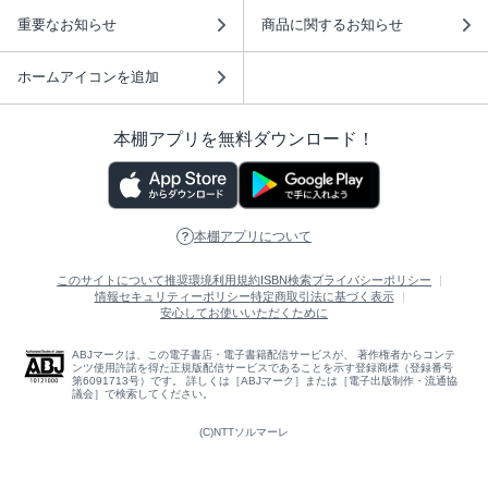
重要なお知らせ
商品に関するお知らせ
ホームアイコンを追加
本棚アプリを無料ダウンロード！
本棚アプリについて
このサイトについて
推奨環境
利用規約
ISBN検索
プライバシーポリシー
情報セキュリティーポリシー
特定商取引法に基づく表示
安心してお使いいただくために
ABJマークは、この電子書店・電子書籍配信サービスが、 著作権者からコンテ
ンツ使用許諾を得た正規版配信サービスであることを示す登録商標（登録番号
第6091713号）です。 詳しくは［ABJマーク］または［電子出版制作・流通協
議会］で検索してください。
(C)NTTソルマーレ