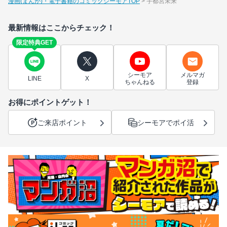
漫画(まんが)・電子書籍のコミックシーモアTOP
宇都宮未来
最新情報はここからチェック！
限定特典GET
シーモア
メルマガ
LINE
X
ちゃんねる
登録
お得にポイントゲット！
ご来店ポイント
シーモアでポイ活