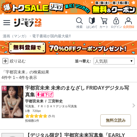
検索
はじめて
カート
ログイン
会員登録
漫画（マンガ）・電子書籍が国内最大級!!
絞り込む
並べ替え:
「宇都宮未来」の検索結果
4件中 1～4件を表示
宇都宮未来 未来のまなざし FRIDAYデジタル写
真集
宇都宮未来
/
三宮幹史
写真集、ＦＲＩＤＡＹデジタル写真集
1巻
720pt
(5.0)
無料立読み
投稿数1件
【デジタル限定】宇都宮未来写真集「EARLY