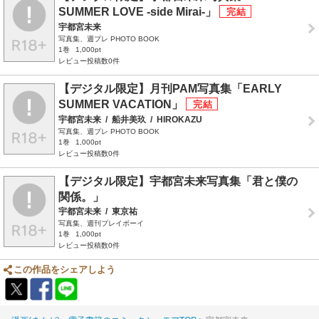
SUMMER LOVE -side Mirai-」
宇都宮未来
写真集、週プレ PHOTO BOOK
1巻
1,000pt
レビュー投稿数0件
【デジタル限定】月刊PAM写真集「EARLY
SUMMER VACATION」
宇都宮未来
/
船井美玖
/
HIROKAZU
写真集、週プレ PHOTO BOOK
1巻
1,000pt
レビュー投稿数0件
【デジタル限定】宇都宮未来写真集「君と僕の
関係。」
宇都宮未来
/
東京祐
写真集、週刊プレイボーイ
1巻
1,000pt
レビュー投稿数0件
この作品をシェアしよう