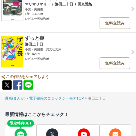
マリマリマリー
/
洛田二十日
/
田丸雅智
小説・実用書
1巻
1,400pt
レビュー投稿数0件
無料立読み
ずっと喪
洛田二十日
小説・実用書、光文社文庫
1巻
620pt
レビュー投稿数0件
無料立読み
この作品をシェアしよう
漫画(まんが)・電子書籍のコミックシーモアTOP
洛田二十日
最新情報はここからチェック！
限定特典GET