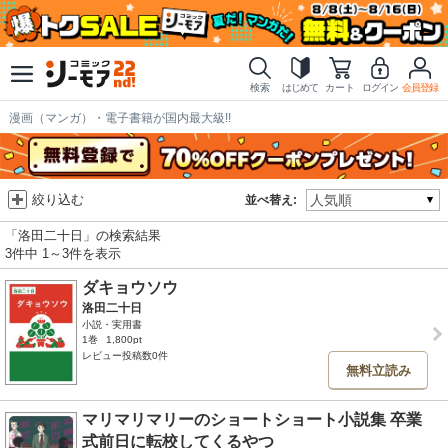
検索
はじめて
カート
ログイン
会員登録
漫画（マンガ）・電子書籍が国内最大級!!
絞り込む
並べ替え:
「洛田二十日」の検索結果
3件中 1～3件を表示
ダキョウソウ
洛田二十日
小説・実用書
1巻
1,800pt
レビュー投稿数0件
無料立読み
マリマリマリーのショートショート小説集 卒業
式前日に転校してくるやつ