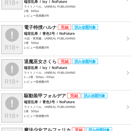
端音乱希
/
Ixy
/
NoFuture
ライトノベル、UNREAL PUBLISHING
1巻
945pt
レビュー投稿数0件
電子特捜ハルナ
端音乱希
/
青色3号
/
NoFuture
小説・実用書、UNREAL PUBLISHING
1巻
500pt
レビュー投稿数0件
退魔巫女さくら
端音乱希
/
Ixy
/
NoFuture
ライトノベル、UNREAL PUBLISHING
1～2巻
500pt～550pt
レビュー投稿数0件
駆動装甲フォルデア
端音乱希
/
青色3号
/
NoFuture
ライトノベル、UNREAL PUBLISHING
1巻
500pt
レビュー投稿数0件
魔法少女アルフェリカ