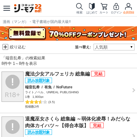
検索
はじめて
カート
ログイン
会員登録
漫画（マンガ）・電子書籍が国内最大級!!
絞り込む
並べ替え:
「端音乱希」の検索結果
8件中 1～8件を表示
魔法少女アルフェリカ 総集編
端音乱希
/
有魚
/
NoFuture
ライトノベル、UNREAL PUBLISHING
1巻
1,900pt
(3.5)
投稿数2件
退魔巫女さくら 総集編 ～弱体化凌辱！みだらな
肉体カイハツ～【得合本版】