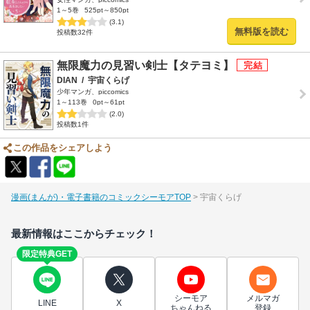
1～5巻
525pt～850pt
(3.1)
無料版を読む
投稿数32件
無限魔力の見習い剣士【タテヨミ】
DIAN
/
宇宙くらげ
少年マンガ、piccomics
1～113巻
0pt～61pt
(2.0)
投稿数1件
この作品をシェアしよう
漫画(まんが)・電子書籍のコミックシーモアTOP
宇宙くらげ
最新情報はここからチェック！
限定特典GET
シーモア
メルマガ
LINE
X
ちゃんねる
登録