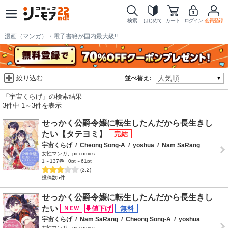
検索
はじめて
カート
ログイン
会員登録
漫画（マンガ）・電子書籍が国内最大級!!
絞り込む
並べ替え:
「宇宙くらげ」の検索結果
3件中 1～3件を表示
せっかく公爵令嬢に転生したんだから長生きし
たい【タテヨミ】
宇宙くらげ
/
Cheong Song-A
/
yoshua
/
Nam SaRang
女性マンガ、piccomics
1～137巻
0pt～61pt
(3.2)
投稿数5件
せっかく公爵令嬢に転生したんだから長生きし
たい
宇宙くらげ
/
Nam SaRang
/
Cheong Song-A
/
yoshua
女性マンガ、piccomics