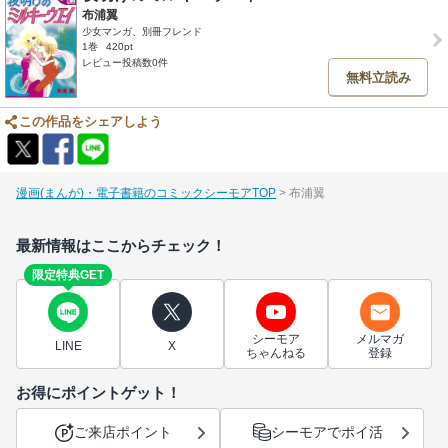
布浦翼
少女マンガ、別冊フレンド
1巻
420pt
レビュー投稿数0件
無料立読み
この作品をシェアしよう
漫画(まんが)・電子書籍のコミックシーモアTOP
布浦翼
最新情報はここからチェック！
限定特典GET
シーモア
メルマガ
LINE
X
ちゃんねる
登録
お得にポイントゲット！
ご来店ポイント
シーモアでポイ活