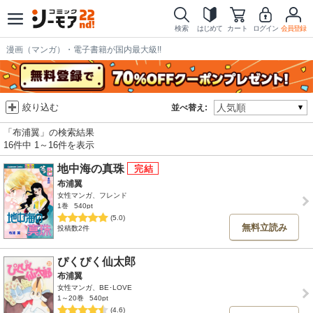
検索
はじめて
カート
ログイン
会員登録
漫画（マンガ）・電子書籍が国内最大級!!
絞り込む
並べ替え:
「布浦翼」の検索結果
16件中 1～16件を表示
地中海の真珠
布浦翼
女性マンガ、フレンド
1巻
540pt
(5.0)
無料立読み
投稿数2件
ぴくぴく仙太郎
布浦翼
女性マンガ、BE･LOVE
1～20巻
540pt
(4.6)