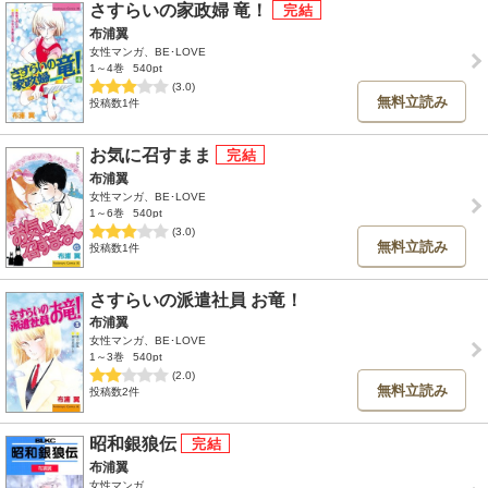
さすらいの家政婦 竜！
布浦翼
女性マンガ、BE･LOVE
1～4巻
540pt
(3.0)
無料立読み
投稿数1件
お気に召すまま
布浦翼
女性マンガ、BE･LOVE
1～6巻
540pt
(3.0)
無料立読み
投稿数1件
さすらいの派遣社員 お竜！
布浦翼
女性マンガ、BE･LOVE
1～3巻
540pt
(2.0)
無料立読み
投稿数2件
昭和銀狼伝
布浦翼
女性マンガ