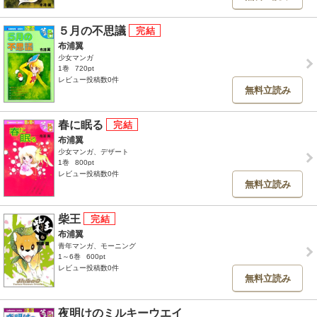
５月の不思議
布浦翼
少女マンガ
1巻
720pt
レビュー投稿数0件
無料立読み
春に眠る
布浦翼
少女マンガ、デザート
1巻
800pt
レビュー投稿数0件
無料立読み
柴王
布浦翼
青年マンガ、モーニング
1～6巻
600pt
レビュー投稿数0件
無料立読み
夜明けのミルキーウエイ