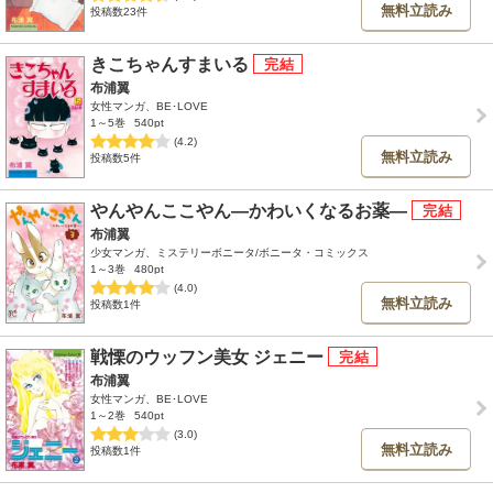
無料立読み
投稿数23件
きこちゃんすまいる
布浦翼
女性マンガ、BE･LOVE
1～5巻
540pt
(4.2)
無料立読み
投稿数5件
やんやんここやん―かわいくなるお薬―
布浦翼
少女マンガ、ミステリーボニータ/ボニータ・コミックス
1～3巻
480pt
(4.0)
無料立読み
投稿数1件
戦慄のウッフン美女 ジェニー
布浦翼
女性マンガ、BE･LOVE
1～2巻
540pt
(3.0)
無料立読み
投稿数1件