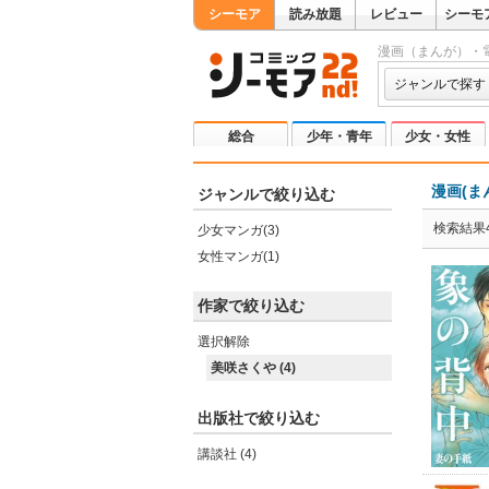
シーモア
読み放題
レビュー
シーモ
漫画（まんが）・
ジャンルで探す
総合
少年・青年
少女・女性
漫画(ま
ジャンルで絞り込む
検索結果
少女マンガ(3)
女性マンガ(1)
作家で絞り込む
選択解除
美咲さくや (4)
出版社で絞り込む
講談社 (4)