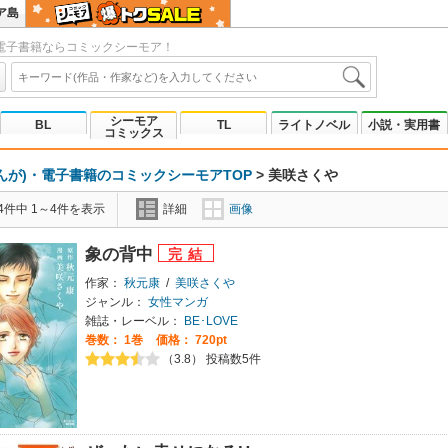
ア島
電子書籍ならコミックシーモア！
シーモア
BL
TL
ライトノベル
小説・実用書
コミックス
んが)・電子書籍のコミックシーモアTOP
>
美咲さくや
4件中 1～4件を表示
詳細
画像
象の背中
作家：
秋元康
/
美咲さくや
ジャンル：
女性マンガ
雑誌・レーベル：
BE･LOVE
巻数：
1巻
価格： 720pt
（3.8） 投稿数5件