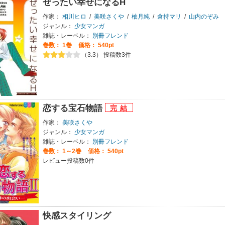
ぜったい幸せになるH
作家：
相川ヒロ
/
美咲さくや
/
柚月純
/
倉持マリ
/
山内のぞみ
ジャンル：
少女マンガ
雑誌・レーベル：
別冊フレンド
巻数：
1巻
価格： 540pt
（3.3） 投稿数3件
恋する宝石物語
作家：
美咲さくや
ジャンル：
少女マンガ
雑誌・レーベル：
別冊フレンド
巻数：
1～2巻
価格： 540pt
レビュー投稿数0件
快感スタイリング