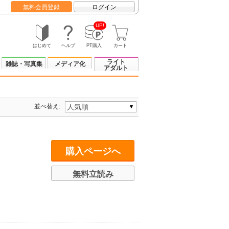
無料会員登録
ログイン
UP!
はじめて
ヘルプ
PT購入
カート
ライト
雑誌・写真集
メディア化
アダルト
並べ替え:
購入ページへ
無料立読み